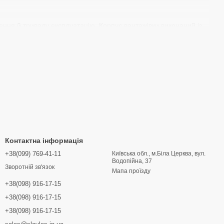
ення й тривалу експлуатацію. Корпус вантажівки виконаний із
ужби кузова. Гідравлічна система підйому кузова оснащена
видко й надійно. Кожна модель має:
ріалу;
ення.
 вони адаптовані до роботи з піском, гравієм, будівельними
Контактна інформація
+38(099) 769-41-11
Київська обл., м.Біла Церква, вул.
Водопійна, 37
Зворотній зв'язок
м від провідних світових виробників. Висока потужність (від
Мапа проїзду
уляції відпрацьованих газів (EGR) та модернізований
+38(098) 916-17-15
я палива і рециркуляції відпрацьованих газів, витрати
+38(098) 916-17-15
самоскидів аналогічного класу.
+38(098) 916-17-15