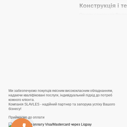
Конструкція і т
Основу самоскидів Berger
стійких до корозії та ме
потужними циліндрами з 
Посилені підвіски для
Протиковзні накладки 
Регульовану швидкіст
Бортові механізми з 
Саме поєднання цих пара
відходами, вугіллям і на
Потужні двигуни
Ми забезпечуємо покупців якісним висококласним обладнанням,
надаючи кваліфіковані послуги, індивідуальний підхід до потреб
Під капотом самоскидів B
кожного клієнта.
250 до 500 к. с.) забезп
Компанія SLAVLES - надійний партнер та запорука успіху Вашого
каталізатор знижують шкі
бізнесу!
пального залишаються на
Приймаємо до оплати
Переваги палив