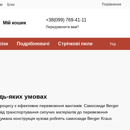
Порівняння
ми
Блог
+38(099) 769-41-11
Мій кошик
Передзвонити вам?
ізи
Подрібнювачі
Стрічкові пили
Укр
удь-яких умовах
процесу є ефективне перевезення вантажів. Самоскиди Berger
ід транспортування сипучих матеріалів до перевезення
одумана конструкція кузова роблять самоскиди Berger Kraus