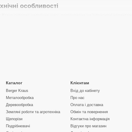
ехнічні особливості
 Kraus складає надміцна шасі, розрахована на інтенсивні навантаж
ханічних ушкоджень сталевих сплавів, що гарантує довгий термін сл
високим тиском, завдяки чому перекидання вантажу відбувається ш
 роботи на нерівних дорогах;
на рамі для безпечної роботи техніки;
ь перекидання кузова, що дає змогу точно дозувати висипання мате
можливістю часткового або повного відкриття для зручності завантаж
метрів робить самоскиди Berger Kraus надзвичайно універсальними:
віть агропромисловою продукцією.
Каталог
Клієнтам
 і економічність
Berger Kraus
Вхід до кабінету
Металообробка
Про нас
erger Kraus встановлюються сучасні дизельні двигуни з турбонаддуво
Деревообробка
Оплата і доставка
ечує швидке прискорення з повним завантаженням, а система рецирк
Земляні роботи та агротехніка
Обмін та повернення
дливі викиди. Завдяки застосуванню системи оптимізації впорскуванн
 рівні 30–35 л/100 км, що є вельми конкурентною перевагою серед 
Щепорізи
Контактна інформація
Подрібнювачі
Відгуки про магазин
ної ефективності