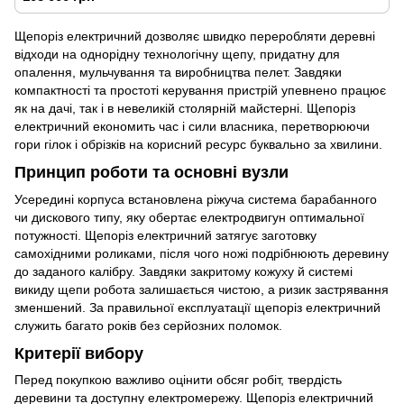
Щепоріз електричний дозволяє швидко переробляти деревні
відходи на однорідну технологічну щепу, придатну для
опалення, мульчування та виробництва пелет. Завдяки
компактності та простоті керування пристрій упевнено працює
як на дачі, так і в невеликій столярній майстерні. Щепоріз
електричний економить час і сили власника, перетворюючи
гори гілок і обрізків на корисний ресурс буквально за хвилини.
Принцип роботи та основні вузли
Усередині корпуса встановлена ріжуча система барабанного
чи дискового типу, яку обертає електродвигун оптимальної
потужності. Щепоріз електричний затягує заготовку
самохідними роликами, після чого ножі подрібнюють деревину
до заданого калібру. Завдяки закритому кожуху й системі
викиду щепи робота залишається чистою, а ризик застрявання
зменшений. За правильної експлуатації щепоріз електричний
служить багато років без серйозних поломок.
Критерії вибору
Перед покупкою важливо оцінити обсяг робіт, твердість
деревини та доступну електромережу. Щепоріз електричний