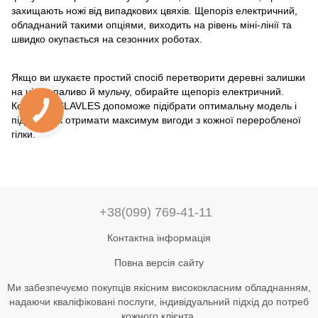
захищають ножі від випадкових цвяхів. Щепоріз електричний,
обладнаний такими опціями, виходить на рівень міні-лінії та
швидко окупається на сезонних роботах.
Якщо ви шукаєте простий спосіб перетворити деревні залишки
на цінне паливо й мульчу, обирайте щепоріз електричний.
Компанія SLAVLES️
допоможе підібрати оптимальну модель і
підкаже, як отримати максимум вигоди з кожної переробленої
гілки.
+38(099) 769-41-11
Контактна інформація
Повна версія сайту
Ми забезпечуємо покупців якісним висококласним обладнанням,
надаючи кваліфіковані послуги, індивідуальний підхід до потреб
кожного клієнта.