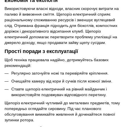
Економія та екологія
Використовуючи власні відходи, власник скорочує витрати на
паливо й вивезення сміття. Щепоріз електричний сприяє
раціональному споживанню ресурсів і зменшує вуглецевий
слід. Отримана фракція підходить для біокотлів, компостних
доріжок і декоративного відсипання клумб. Щепоріз
електричний допомагає перетворити проблему утилізації на
джерело доходу, якщо продавати зайву щепу сусідам.
Прості поради з експлуатації
Щоб техніка працювала надійно, дотримуйтесь базових
рекомендацій:
Регулярно заточуйте ножі та перевіряйте кріплення.
Очищайте камеру від кори й сучків після кожної зміни.
Ставте щепоріз електричний на рівний майданчик і
використовуйте подовжувач відповідного перетину.
Щепоріз електричний чутливий до металевих предметів, тому
попередньо оглядайте сировину. Під час планового
обслуговування вимикайте живлення й дочекайтеся повної
зупинки ротора.