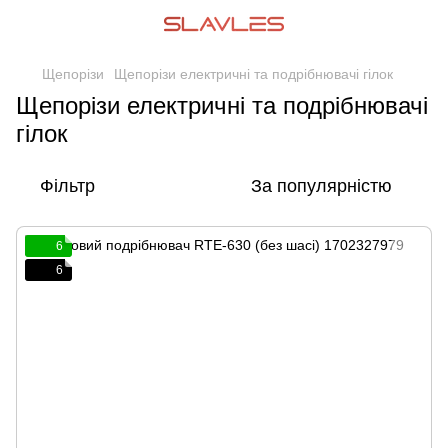
Щепорізи
Щепорізи електричні та подрібнювачі гілок
Щепорізи електричні та подрібнювачі
гілок
Фільтр
За популярністю
6
6