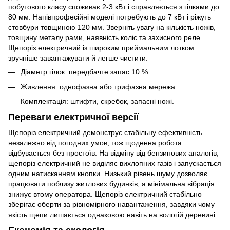
побутового класу споживає 2-3 кВт і справляється з гілками до
80 мм. Напівпрофесійні моделі потребують до 7 кВт і ріжуть
стовбури товщиною 120 мм. Зверніть увагу на кількість ножів,
товщину металу рами, наявність коліс та захисного реле.
Щепоріз електричний із широким приймальним лотком
зручніше завантажувати й легше чистити.
Діаметр гілок: передбачте запас 10 %.
Живлення: однофазна або трифазна мережа.
Комплектація: штифти, скребок, запасні ножі.
Переваги електричної версії
Щепоріз електричний демонструє стабільну ефективність
незалежно від погодних умов, тож щоденна робота
відбувається без простоїв. На відміну від бензинових аналогів,
щепоріз електричний не виділяє вихлопних газів і запускається
одним натисканням кнопки. Низький рівень шуму дозволяє
працювати поблизу житлових будинків, а мінімальна вібрація
знижує втому оператора. Щепоріз електричний стабільно
зберігає оберти за рівномірного навантаження, завдяки чому
якість щепи лишається однаковою навіть на вологій деревині.