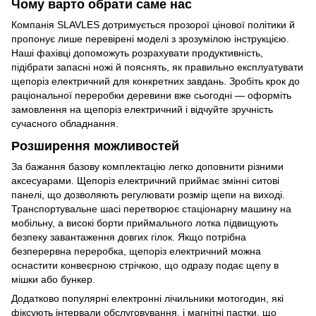
Чому варто обрати саме нас
Компанія SLAVLES️ дотримується прозорої цінової політики й
пропонує лише перевірені моделі з зрозумілою інструкцією.
Наші фахівці допоможуть розрахувати продуктивність,
підібрати запасні ножі й пояснять, як правильно експлуатувати
щепоріз електричний для конкретних завдань. Зробіть крок до
раціональної переробки деревини вже сьогодні — оформіть
замовлення на щепоріз електричний і відчуйте зручність
сучасного обладнання.
Розширення можливостей
За бажання базову комплектацію легко доповнити різними
аксесуарами. Щепоріз електричний приймає змінні ситові
панелі, що дозволяють регулювати розмір щепи на виході.
Транспортувальне шасі перетворює стаціонарну машину на
мобільну, а високі борти приймального лотка підвищують
безпеку завантаження довгих гілок. Якщо потрібна
безперервна переробка, щепоріз електричний можна
оснастити конвеєрною стрічкою, що одразу подає щепу в
мішки або бункер.
Додатково популярні електронні лічильники мотогодин, які
фіксують інтервали обслуговування, і магнітні пастки, що