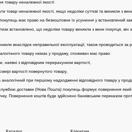
я товару неналежної якості:
ти товар неналежної якості, якщо недоліки суттєві та виникли з вин
, покупець має право на безкоштовне їх усунення у встановлений за
тизи встановлено, що недоліки товару виникли з вини покупця, він 
иникли внаслідок неправильної експлуатації, також проводиться за 
логічного товару немає у продажу, споживач має право:
ри, наявні з відповідним перерахунком вартості,
озмірі вартості повернутого товару,
на аналогічний при першому надходженні відповідного товару у прод
службою доставки (Нова Пошта) покупець формує повернення який с
хунку. Повернення коштів буде здійснено банківським переказом про
Каталог
Клієнтам