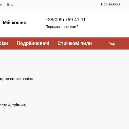
Порівняння
ми
Блог
+38(099) 769-41-11
Мій кошик
Передзвонити вам?
ізи
Подрібнювачі
Стрічкові пили
Укр
 прав споживачів».
остей, тріщин;