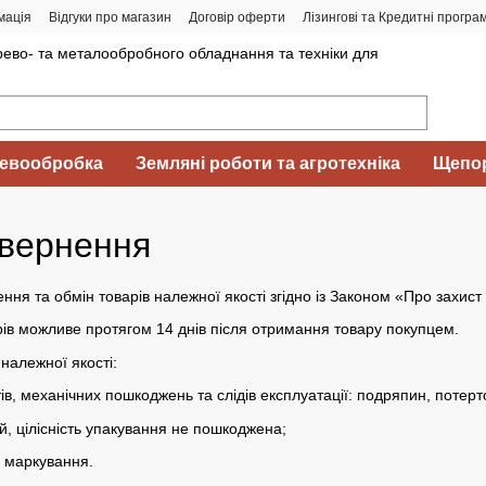
мація
Відгуки про магазин
Договір оферти
Лізингові та Кредитні програ
ево- та металообробного обладнання та техніки для
евообробка
Земляні роботи та агротехніка
Щепор
овернення
ня та обмін товарів належної якості згідно із Законом «Про захист
ів можливе протягом 14 днів після отримання товару покупцем.
належної якості:
ів, механічних пошкоджень та слідів експлуатації: подряпин, потерт
й, цілісність упакування не пошкоджена;
е маркування.