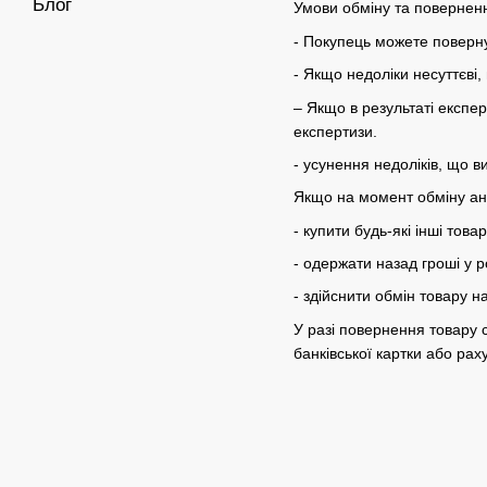
Блог
Умови обміну та поверненн
- Покупець можете поверну
- Якщо недоліки несуттєві
– Якщо в результаті експер
експертизи.
- усунення недоліків, що в
Якщо на момент обміну ана
- купити будь-які інші това
- одержати назад гроші у р
- здійснити обмін товару 
У разі повернення товару 
банківської картки або ра