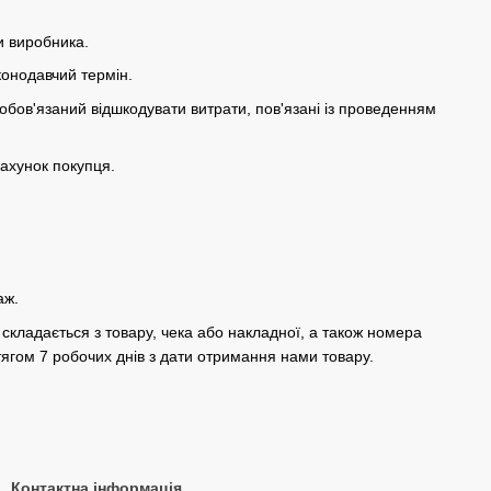
и виробника.
конодавчий термін.
зобов'язаний відшкодувати витрати, пов'язані із проведенням
рахунок покупця.
аж.
кладається з товару, чека або накладної, а також номера
тягом 7 робочих днів з дати отримання нами товару.
Контактна інформація