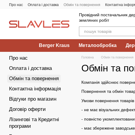
Перейти до основного контенту
Про нас
Оплата і доставка
Обмін та повернення
Контактна інфор
Провідний постачальник дер
земляних робіт
Berger Kraus
Металообробка
Дер
Про нас
Головна
Обмін та повернення
Обмін та п
Оплата і доставка
Обмін та повернення
Компанія здійснює повернен
Контактна інформація
Повернення та обмін товар
Відгуки про магазин
Умови повернення товарів 
Договір оферти
- не має візуальних дефект
- повністю укомплектовани
Лізингові та Кредитні
програми
- має збережене заводськ