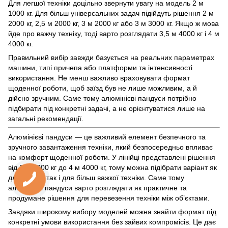
Для легшої техніки доцільно звернути увагу на модель 2 м
1000 кг. Для більш універсальних задач підійдуть рішення 2 м
2000 кг, 2,5 м 2000 кг, 3 м 2000 кг або 3 м 3000 кг. Якщо ж мова
йде про важчу техніку, тоді варто розглядати 3,5 м 4000 кг і 4 м
4000 кг.
Правильний вибір завжди базується на реальних параметрах
машини, типі причепа або платформи та інтенсивності
використання. Не менш важливо враховувати формат
щоденної роботи, щоб заїзд був не лише можливим, а й
дійсно зручним. Саме тому алюмінієві пандуси потрібно
підбирати під конкретні задачі, а не орієнтуватися лише на
загальні рекомендації.
Алюмінієві пандуси — це важливий елемент безпечного та
зручного завантаження техніки, який безпосередньо впливає
на комфорт щоденної роботи. У лінійці представлені рішення
від 2 м 1000 кг до 4 м 4000 кг, тому можна підібрати варіант як
для легкої, так і для більш важкої техніки. Саме тому
алюмінієві пандуси варто розглядати як практичне та
продумане рішення для перевезення техніки між об’єктами.
Завдяки широкому вибору моделей можна знайти формат під
конкретні умови використання без зайвих компромісів. Це дає