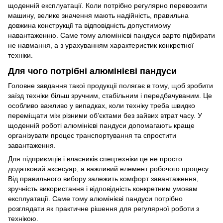
щоденній експлуатації. Коли потрібно регулярно перевозити
машину, велике значення мають надійність, правильна
довжина конструкції та відповідність допустимому
навантаженню. Саме тому алюмінієві пандуси варто підбирати
не навмання, а з урахуванням характеристик конкретної
техніки.
Для чого потрібні алюмінієві пандуси
Головне завдання такої продукції полягає в тому, щоб зробити
заїзд техніки більш зручним, стабільним і передбачуваним. Це
особливо важливо у випадках, коли техніку треба швидко
переміщати між різними об’єктами без зайвих втрат часу. У
щоденній роботі алюмінієві пандуси допомагають краще
організувати процес транспортування та спростити
завантаження.
Для підприємців і власників спецтехніки це не просто
додатковий аксесуар, а важливий елемент робочого процесу.
Від правильного вибору залежить комфорт завантаження,
зручність використання і відповідність конкретним умовам
експлуатації. Саме тому алюмінієві пандуси потрібно
розглядати як практичне рішення для регулярної роботи з
технікою.