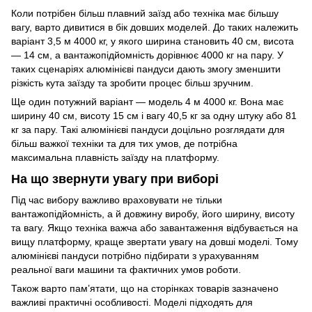
Коли потрібен більш плавний заїзд або техніка має більшу
вагу, варто дивитися в бік довших моделей. До таких належить
варіант 3,5 м 4000 кг, у якого ширина становить 40 см, висота
— 14 см, а вантажопідйомність дорівнює 4000 кг на пару. У
таких сценаріях алюмінієві пандуси дають змогу зменшити
різкість кута заїзду та зробити процес більш зручним.
Ще один потужний варіант — модель 4 м 4000 кг. Вона має
ширину 40 см, висоту 15 см і вагу 40,5 кг за одну штуку або 81
кг за пару. Такі алюмінієві пандуси доцільно розглядати для
більш важкої техніки та для тих умов, де потрібна
максимальна плавність заїзду на платформу.
На що звернути увагу при виборі
Під час вибору важливо враховувати не тільки
вантажопідйомність, а й довжину виробу, його ширину, висоту
та вагу. Якщо техніка важча або завантаження відбувається на
вищу платформу, краще звертати увагу на довші моделі. Тому
алюмінієві пандуси потрібно підбирати з урахуванням
реальної ваги машини та фактичних умов роботи.
Також варто пам’ятати, що на сторінках товарів зазначено
важливі практичні особливості. Моделі підходять для