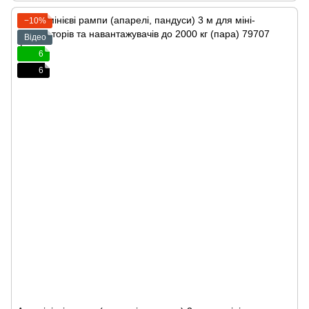
−10%
Відео
6
6