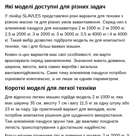
Які моделі доступні для різних задач
У лінійці SLAVLES представлені різні варіанти для техніки з
різною масою та для різних умов завантаження. Серед них є
алюмінієві пандуси для екскаватора 2 м 1000 кг, 2 м 2000 кг,
2,5 м 2000 кг, 3 м 2000 кг, 3 м 3000 кг, 3,5 м 4000 кг і 4 м 4000
кг. Такий вибір дозволяє підібрати модель як для компактної
техніки, так і для більш важких машин.
Кожен із цих варіантів має свої особливості, які варто
враховувати перед замовленням. Значення мають довжина,
ширина, висота, вага самих виробів і загальна
вантажопідйомність. Саме тому алюмінієві пандуси потрібно
оцінювати комплексно, а не лише за одним параметром.
Короткі моделі для легкої техніки
Для відносно легких машин підійде модель 2 м 1000 кг, яка
має ширину 35 см, висоту 7 см і вагу 11,5 кг за одну штуку або
23 кг за пару. Це практичний варіант для випадків, коли
потрібне компактне рішення для щоденного використання.
Такі алюмінієві пандуси зручні там, де важливо поєднати
легкість транспортування з достатньою надійністю.
Більш міцним рішенням тієї ж довжини є модель 2 м 2000 кг. У