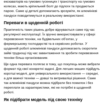
екскаваторів на гумових гусеницях і транспорту на гумових
колесах, мають кріпильний болт до підлоги та продаються
парою. Саме ці деталі допомагають зрозуміти, як алюмінієві
пандуси поводитимуться в реальному використанні.
Переваги в щоденній роботі
Практичність таких рішень добре відчувається саме під час
регулярної експлуатації. Їх зручно використовувати у сфері
перевезення техніки, на будівельних об’єктах, у
фермерському господарстві та в сервісних роботах. У
щоденній роботі алюмінієві пандуси допомагають скоротити
зайві труднощі під час завантаження та зробити перевезення
техніки більш організованим.
Ще одна перевага полягає в тому, що покупець може вибрати
формат під свої конкретні задачі. Для легших машин підійдуть
коротші моделі, для універсального використання — середні,
а для важчої техніки — довші та витриваліші рішення. Саме
так алюмінієві пандуси можна підібрати без помилок і без
переплати за характеристики, які не потрібні в щоденній
роботі.
Як підібрати модель під свою техніку