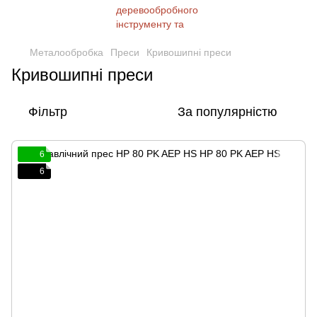
Металообробка
Преси
Кривошипні преси
Кривошипні преси
Фільтр
За популярністю
6
6