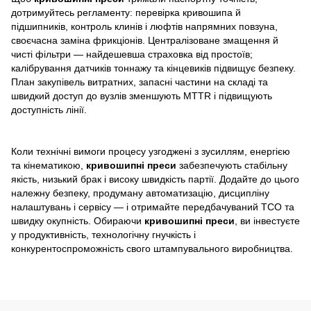
дотримуйтесь регламенту: перевірка кривошипа й
підшипників, контроль клинів і люфтів напрямних повзуна,
своєчасна заміна фрикціонів. Централізоване змащення й
чисті фільтри — найдешевша страховка від простоїв;
калібрування датчиків тоннажу та кінцевиків підвищує безпеку.
План закупівель витратних, запасні частини на складі та
швидкий доступ до вузлів зменшують MTTR і підвищують
доступність лінії.
Коли технічні вимоги процесу узгоджені з зусиллям, енергією
та кінематикою,
кривошипні преси
забезпечують стабільну
якість, низький брак і високу швидкість партії. Додайте до цього
належну безпеку, продуману автоматизацію, дисципліну
налаштувань і сервісу — і отримайте передбачуваний TCO та
швидку окупність. Обираючи
кривошипні преси
, ви інвестуєте
у продуктивність, технологічну гнучкість і
конкурентоспроможність свого штампувального виробництва.