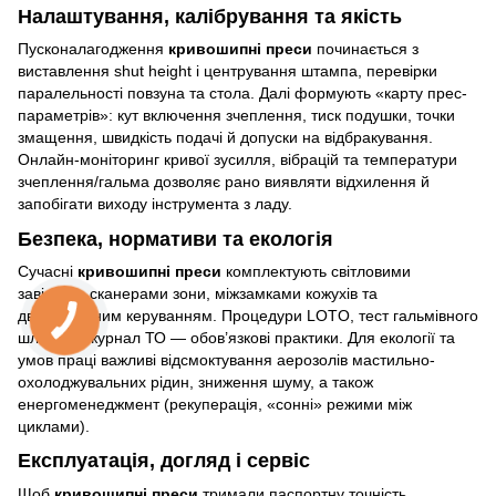
Налаштування, калібрування та якість
Пусконалагодження
кривошипні преси
починається з
виставлення shut height і центрування штампа, перевірки
паралельності повзуна та стола. Далі формують «карту прес-
параметрів»: кут включення зчеплення, тиск подушки, точки
змащення, швидкість подачі й допуски на відбракування.
Онлайн-моніторинг кривої зусилля, вібрацій та температури
зчеплення/гальма дозволяє рано виявляти відхилення й
запобігати виходу інструмента з ладу.
Безпека, нормативи та екологія
Сучасні
кривошипні преси
комплектують світловими
завісами, сканерами зони, міжзамками кожухів та
двоканальним керуванням. Процедури LOTO, тест гальмівного
шляху та журнал ТО — обов’язкові практики. Для екології та
умов праці важливі відсмоктування аерозолів мастильно-
охолоджувальних рідин, зниження шуму, а також
енергоменеджмент (рекуперація, «сонні» режими між
циклами).
Експлуатація, догляд і сервіс
Щоб
кривошипні преси
тримали паспортну точність,