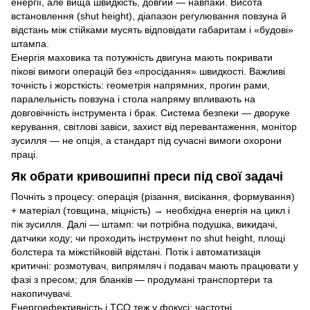
енергії, але вища швидкість, довгий — навпаки. Висота
встановлення (shut height), діапазон регулювання повзуна й
відстань між стійками мусять відповідати габаритам і «будові»
штампа.
Енергія маховика та потужність двигуна мають покривати
пікові вимоги операцій без «просідання» швидкості. Важливі
точність і жорсткість: геометрія напрямних, прогин рами,
паралельність повзуна і стола напряму впливають на
довговічність інструмента і брак. Система безпеки — дворуке
керування, світлові завіси, захист від перевантаження, монітор
зусилля — не опція, а стандарт під сучасні вимоги охорони
праці.
Як обрати кривошипні преси під свої задачі
Почніть з процесу: операція (різання, висікання, формування)
+ матеріал (товщина, міцність) → необхідна енергія на цикл і
пік зусилля. Далі — штамп: чи потрібна подушка, викидачі,
датчики ходу; чи проходить інструмент по shut height, площі
болстера та міжстійковій відстані. Потік і автоматизація
критичні: розмотувач, випрямляч і подавач мають працювати у
фазі з пресом; для бланків — продумані транспортери та
накопичувачі.
Енергоефективність і TCO теж у фокусі: частотні