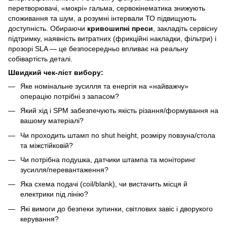
перетворювачі, «мокрі» гальма, сервокінематика знижують
споживання та шум, а розумні інтервали ТО підвищують
доступність. Обираючи
кривошипні преси
, закладіть сервісну
підтримку, наявність витратних (фрикційні накладки, фільтри) і
прозорі SLA — це безпосередньо впливає на реальну
собівартість деталі.
Швидкий чек-ліст вибору:
Яке номінальне зусилля та енергія на «найважчу»
операцію потрібні з запасом?
Який хід і SPM забезпечують якість різання/формування на
вашому матеріалі?
Чи проходить штамп по shut height, розміру повзуна/стола
та міжстійковій?
Чи потрібна подушка, датчики штампа та моніторинг
зусилля/перевантаження?
Яка схема подачі (coil/blank), чи вистачить місця й
електрики під лінію?
Які вимоги до безпеки зупинки, світлових завіс і дворукого
керування?