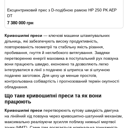
Ексцентриковий прес з D-подібною рамою HP 250 PK AEP
DT
7 380 000 грн
Кривошипні преси
— ключові машини штампувальних
дільниць, які забезпечують високу продуктивність,
повторюваність геометрії та стабільну якість різання,
пробивання, гнуття й неглибокого витягування. Завдяки
перетворенню енергії маховика в поступальний рух повзуна
вони працюють швидко, економно та дозволяють легко
інтегруватися в лінії з подачею зі штрипса чи зі штучною
подачею заготовок. Для цеху це менше простоїв,
контрольована собівартість і прогнозований термін окупності
обладнання.
Що таке кривошипні преси та як вони
працюють
Кривошипні преси
перетворюють кутову швидкість двигуна
на лінійний хід повзуна через кривошипно-шатунний механізм,
максимально реалізуючи зусилля поблизу нижньої мертвої
точки (НМТ). Саме там досягається номінальна тоннажність,