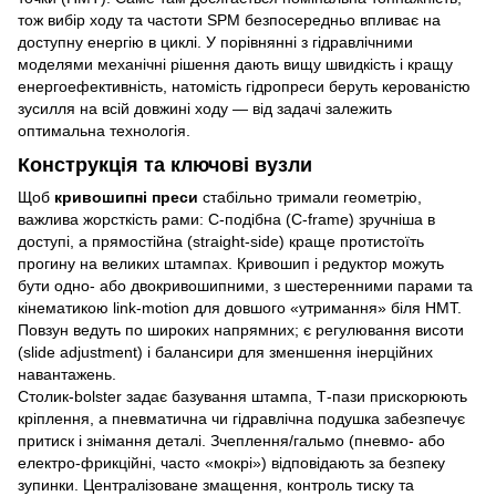
тож вибір ходу та частоти SPM безпосередньо впливає на
доступну енергію в циклі. У порівнянні з гідравлічними
моделями механічні рішення дають вищу швидкість і кращу
енергоефективність, натомість гідропреси беруть керованістю
зусилля на всій довжині ходу — від задачі залежить
оптимальна технологія.
Конструкція та ключові вузли
Щоб
кривошипні преси
стабільно тримали геометрію,
важлива жорсткість рами: С-подібна (C-frame) зручніша в
доступі, а прямостійна (straight-side) краще протистоїть
прогину на великих штампах. Кривошип і редуктор можуть
бути одно- або двокривошипними, з шестеренними парами та
кінематикою link-motion для довшого «утримання» біля НМТ.
Повзун ведуть по широких напрямних; є регулювання висоти
(slide adjustment) і балансири для зменшення інерційних
навантажень.
Столик-bolster задає базування штампа, Т-пази прискорюють
кріплення, а пневматична чи гідравлічна подушка забезпечує
притиск і знімання деталі. Зчеплення/гальмо (пневмо- або
електро-фрикційні, часто «мокрі») відповідають за безпеку
зупинки. Централізоване змащення, контроль тиску та