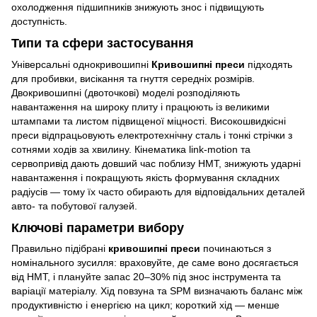
охолодження підшипників знижують знос і підвищують
доступність.
Типи та сфери застосування
Універсальні однокривошипні
Кривошипні преси
підходять
для пробивки, висікання та гнуття середніх розмірів.
Двокривошипні (двоточкові) моделі розподіляють
навантаження на широку плиту і працюють із великими
штампами та листом підвищеної міцності. Високошвидкісні
преси відпрацьовують електротехнічну сталь і тонкі стрічки з
сотнями ходів за хвилину. Кінематика link-motion та
сервопривід дають довший час поблизу НМТ, знижують ударні
навантаження і покращують якість формування складних
радіусів — тому їх часто обирають для відповідальних деталей
авто- та побутової галузей.
Ключові параметри вибору
Правильно підібрані
кривошипні преси
починаються з
номінального зусилля: враховуйте, де саме воно досягається
від НМТ, і плануйте запас 20–30% під знос інструмента та
варіації матеріалу. Хід повзуна та SPM визначають баланс між
продуктивністю і енергією на цикл; короткий хід — менше