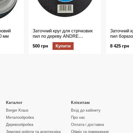
новий
Заточний круг для стрічкових
Заточний к
0 мм
пил по дереву ANDRE
пил бораз
ABRASIVE FORMULA 3
DIAMENT®
500 грн
Купити
8 425 грн
127х6х12.7 мм (99A 60S B)
Каталог
Клієнтам
Berger Kraus
Вхід до кабінету
Металообробка
Про нас
Деревообробка
Оплата і доставка
Земляні роботи та агротехніка
Обмін та повернення