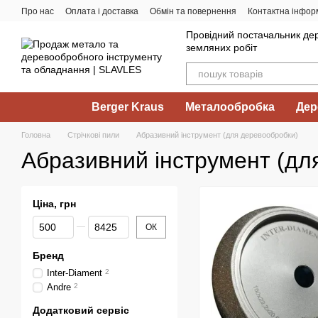
Перейти до основного контенту
Про нас
Оплата і доставка
Обмін та повернення
Контактна інфор
Провідний постачальник дер
земляних робіт
Berger Kraus
Металообробка
Дер
Головна
Стрічкові пили
Абразивний інструмент (для деревообробки)
Абразивний інструмент (дл
Ціна, грн
Від Ціна, грн
До Ціна, грн
ОК
Бренд
Inter-Diament
2
Andre
2
Додатковий сервіс