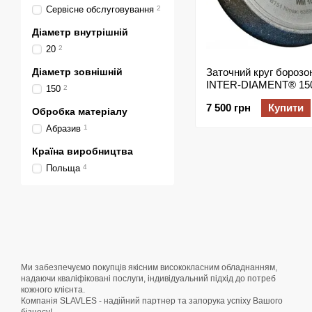
Сервісне обслуговування
2
Діаметр внутрішній
20
2
Діаметр зовнішній
Заточний круг борозо
INTER-DIAMENT® 15
150
2
7 500 грн
Купити
Обробка матеріалу
Абразив
1
Країна виробництва
Польща
4
Ми забезпечуємо покупців якісним висококласним обладнанням,
надаючи кваліфіковані послуги, індивідуальний підхід до потреб
кожного клієнта.
Компанія SLAVLES - надійний партнер та запорука успіху Вашого