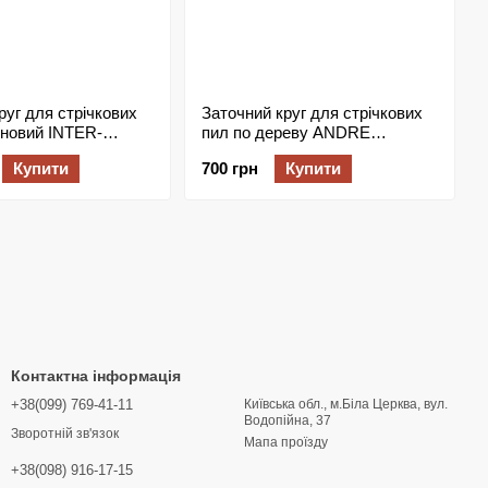
руг для стрічкових
Заточний круг для стрічкових
оновий INTER-
пил по дереву ANDRE
 203 мм
ABRASIVE FORMULA 3
Купити
700 грн
Купити
150х6х32 мм (99A 60SB)
Контактна інформація
+38(099) 769-41-11
Київська обл., м.Біла Церква, вул.
Водопійна, 37
Зворотній зв'язок
Мапа проїзду
+38(098) 916-17-15