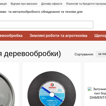
мація
Відгуки про магазин
Договір оферти
Лізингові та Кредитні програ
ево- та металообробного обладнання та техніки для
евообробка
Земляні роботи та агротехніка
Щепор
я деревообробки)
за п
Сортування: