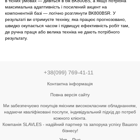
в тісних умовах — дивіться в бік BK800BS, а якщо потрібна
максимальна адаптивність і посилений акцент на
компонентній базі — логічно розглянути BK800BSR. У
результаті ви отримуєте техніку, яка працює прогнозовано,
швидко окупається часом і підвищує ефективність робіт там,
де ручна праця або велика техніка не дають потрібного
результату.
+38(099) 769-41-11
Контактна інформація
Повна версія сайту
Ми забезпечуємо покупців якісним висококласним обладнанням,
надаючи кваліфіковані послуги, індивідуальний підхід до потреб
кожного клієнта.
Компанія SLAVLES - надійний партнер та запорука успіху Вашого
бізнесу!