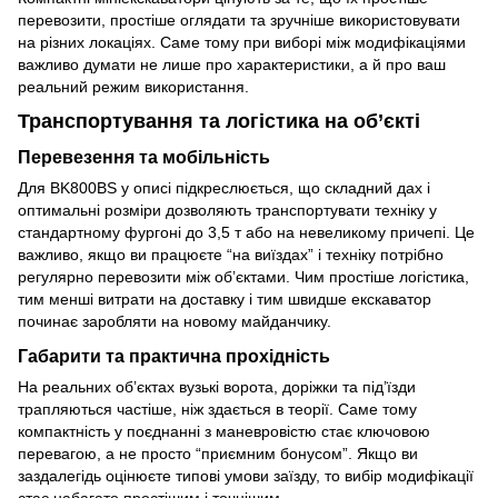
перевозити, простіше оглядати та зручніше використовувати
на різних локаціях. Саме тому при виборі між модифікаціями
важливо думати не лише про характеристики, а й про ваш
реальний режим використання.
Транспортування та логістика на об’єкті
Перевезення та мобільність
Для BK800BS у описі підкреслюється, що складний дах і
оптимальні розміри дозволяють транспортувати техніку у
стандартному фургоні до 3,5 т або на невеликому причепі. Це
важливо, якщо ви працюєте “на виїздах” і техніку потрібно
регулярно перевозити між об’єктами. Чим простіше логістика,
тим менші витрати на доставку і тим швидше екскаватор
починає заробляти на новому майданчику.
Габарити та практична прохідність
На реальних об’єктах вузькі ворота, доріжки та під’їзди
трапляються частіше, ніж здається в теорії. Саме тому
компактність у поєднанні з маневровістю стає ключовою
перевагою, а не просто “приємним бонусом”. Якщо ви
заздалегідь оцінюєте типові умови заїзду, то вибір модифікації
стає набагато простішим і точнішим.