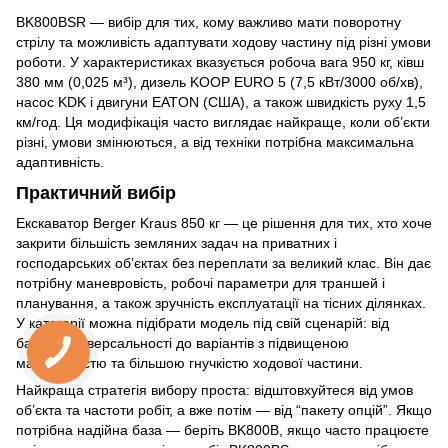
BK800BSR — вибір для тих, кому важливо мати поворотну
стрілу та можливість адаптувати ходову частину під різні умови
роботи. У характеристиках вказується робоча вага 950 кг, ківш
380 мм (0,025 м³), дизель KOOP EURO 5 (7,5 кВт/3000 об/хв),
насос KDK і двигуни EATON (США), а також швидкість руху 1,5
км/год. Ця модифікація часто виглядає найкраще, коли об’єкти
різні, умови змінюються, а від техніки потрібна максимальна
адаптивність.
Практичний вибір
Екскаватор Berger Kraus 850 кг — це рішення для тих, хто хоче
закрити більшість земляних задач на приватних і
господарських об’єктах без переплати за великий клас. Він дає
потрібну маневровість, робочі параметри для траншей і
планування, а також зручність експлуатації на тісних ділянках.
У категорії можна підібрати модель під свій сценарій: від
базової універсальності до варіантів з підвищеною
маневровістю та більшою гнучкістю ходової частини.
Найкраща стратегія вибору проста: відштовхуйтеся від умов
об’єкта та частоти робіт, а вже потім — від “пакету опцій”. Якщо
потрібна надійна база — беріть BK800B, якщо часто працюєте