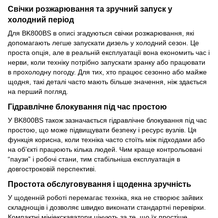
Свічки розжарювання та зручний запуск у
холодний період
Для BK800BS в описі згадуються свічки розжарювання, які
допомагають легше запускати дизель у холодний сезон. Це
проста опція, але в реальній експлуатації вона економить час і
нерви, коли техніку потрібно запускати зранку або працювати
в прохолодну погоду. Для тих, хто працює сезонно або майже
щодня, такі деталі часто мають більше значення, ніж здається
на перший погляд.
Гідравлічне блокування під час простою
У BK800BS також зазначається гідравлічне блокування під час
простою, що може підвищувати безпеку і ресурс вузлів. Ця
функція корисна, коли техніка часто стоїть між підходами або
на об’єкті працюють кілька людей. Чим краще контрольовані
“паузи” і робочі стани, тим стабільніша експлуатація в
довгостроковій перспективі.
Простота обслуговування і щоденна зручність
У щоденній роботі перемагає техніка, яка не створює зайвих
складнощів і дозволяє швидко виконати стандартні перевірки.
Компактні мініекскаватори цінують за те, що їх простіше