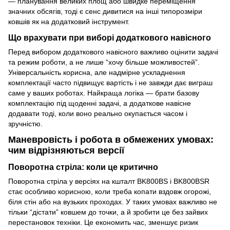
— планування великих площ або швидке переміщення
значних обсягів, тоді є сенс дивитися на інші типорозміри
ковшів як на додатковий інструмент.
Що врахувати при виборі додаткового навісного
Перед вибором додаткового навісного важливо оцінити задачі
та режим роботи, а не лише “хочу більше можливостей”.
Універсальність корисна, але надмірне ускладнення
комплектації часто підвищує вартість і не завжди дає виграш
саме у ваших роботах. Найкраща логіка — брати базову
комплектацію під щоденні задачі, а додаткове навісне
додавати тоді, коли воно реально окупається часом і
зручністю.
Маневровість і робота в обмежених умовах:
чим відрізняються версії
Поворотна стріла: коли це критично
Поворотна стріла у версіях на кшталт BK800BS і BK800BSR
стає особливо корисною, коли треба копати вздовж огорожі,
біля стін або на вузьких проходах. У таких умовах важливо не
тільки “дістати” ковшем до точки, а й зробити це без зайвих
перестановок техніки. Це економить час, зменшує ризик