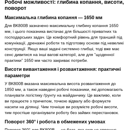
Робочі можливості: глибина копання, висоти,
поворот
Максимальна глибина копання — 1650 мм
Для BK800B зазначено максимальну глибину копання 1650
мм, і цього показника вистачає для більшості приватних та
господарських задач. Це комфортний рівень для траншей під
комунікації, дренажні роботи та підготовку основи під невеликі
конструкції. Якщо ваші задачі системно глибші, тоді вже має
сенс дивитися на інші вагові категорії, але для “щоденної
практики” 1650 мм часто закриває потреби.
Висоти вивантаження і розвантаження: практичні
параметри
У BK800B вказана максимальна висота розвантаження до
1850 мм, а також наведені робочі показники, які допомагають
планувати логістику ґрунту на майданчику. Це важливо, коли
ви працюєте з причепом, точкою відвалу або формуєте
насипи на ділянці. Чим точніше ви розумієте робочі висоти,
тим простіше організувати роботу без зайвих перестановок.
Поворот 360° і робота в обмежених умовах
Поворот 360° для BK800B — це база, яка сильно спрощує