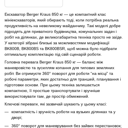
Екскаватор Berger Kraus 850 кг — це компактний клас
мініекскаваторів, який обирають тоді, коли потрібна реальна
продуктивність на невеликому майданчику. Такі моделі добре
підходять для приватного будівництва, комунальних задач і
робіт на ділянках, де великогабаритна техніка просто не заїде.
У категорії зібрані близькі за можливостями модифікації
BK800B, BK800BS та BK800BSR, щоб можна було підібрати
оптимальну комплектацію під свій сценарій роботи.
Головна перевага Berger Kraus 850 кг — баланс між
маневровістю та зусиллям копання для типових земляних
робіт. Ви отримуєте 360° поворот для роботи “на місці” та
робочі параметри, яких достатньо для траншей, планування і
підготовки основи. При цьому техніка залишається
компактною, її простіше транспортувати і зручніше
використовувати там, де простір обмежений.
Ключові переваги, які зазвичай шукають у цьому класі:
компактність і зручність роботи на вузьких ділянках та у
дворі;
360° поворот для маневрування без зайвих перестановок;