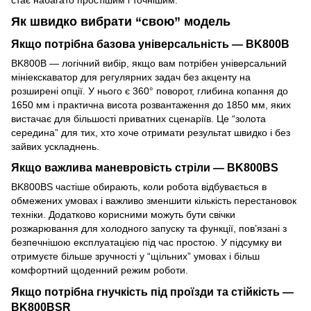
Як швидко вибрати “свою” модель
Якщо потрібна базова універсальність — BK800B
BK800B — логічний вибір, якщо вам потрібен універсальний
мініекскаватор для регулярних задач без акценту на
розширені опції. У нього є 360° поворот, глибина копання до
1650 мм і практична висота розвантаження до 1850 мм, яких
вистачає для більшості приватних сценаріїв. Це “золота
середина” для тих, хто хоче отримати результат швидко і без
зайвих ускладнень.
Якщо важлива маневровість стріли — BK800BS
BK800BS частіше обирають, коли робота відбувається в
обмежених умовах і важливо зменшити кількість перестановок
техніки. Додатково корисними можуть бути свічки
розжарювання для холодного запуску та функції, пов’язані з
безпечнішою експлуатацією під час простою. У підсумку ви
отримуєте більше зручності у “щільних” умовах і більш
комфортний щоденний режим роботи.
Якщо потрібна гнучкість під проїзди та стійкість —
BK800BSR