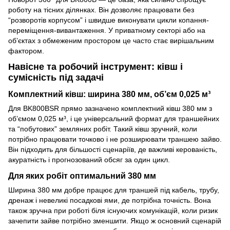
роботу на тісних ділянках. Він дозволяє працювати без
“розворотів корпусом” і швидше виконувати цикли копання-
переміщення-вивантаження. У приватному секторі або на
об’єктах з обмеженим простором це часто стає вирішальним
фактором.
Навісне та робочий інструмент: ківш і
сумісність під задачі
Комплектний ківш: ширина 380 мм, об’єм 0,025 м³
Для BK800BSR прямо зазначено комплектний ківш 380 мм з
об’ємом 0,025 м³, і це універсальний формат для траншейних
та “побутових” земляних робіт. Такий ківш зручний, коли
потрібно працювати точково і не розширювати траншею зайво.
Він підходить для більшості сценаріїв, де важливі керованість,
акуратність і прогнозований обсяг за один цикл.
Для яких робіт оптимальний 380 мм
Ширина 380 мм добре працює для траншей під кабель, трубу,
дренаж і невеликі посадкові ями, де потрібна точність. Вона
також зручна при роботі біля існуючих комунікацій, коли ризик
зачепити зайве потрібно зменшити. Якщо ж основний сценарій