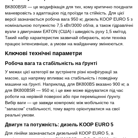
BK800BSR — це модифікація для тих, кому критично поєднати
маневровість з адаптацією під проїзди та стійкість. Для цієї
версії зазначається робоча вага 950 кг, дизель KOOP EURO 5 з
номінальною потужністю 7,5 кВт/3000 об/хв, а також гідравлічні
вузли з двигунами EATON (США) і швидкість руху 1,5 км/год.
Такий набір характеристик зазвичай обирають, коли техніка
працює інтенсивніше, а умови на майданчику змінюються.
Ключові технічні параметри
Робоча вага та стабільність на ґрунті
У межах цієї категорії ви зустрінете різні конфігурації за
масою, що напряму впливає на стабільність і поведінку
машини на ґрунті. Наприклад, для BK800BS вказано 900 кг, а
для BK800BSR — 950 кг, і це вже може відчуватися під час
роботи на нерівній поверхні або при переміщенні ґрунту.
Вибір ваги — це завжди компроміс між мобільністю та
“запасом” стабільності, тому варто орієнтуватися на свої
реальні умови.
Двигун та потужність: дизель KOOP EURO 5
Для лінійки зазначається дизельний KOOP EURO 5, а