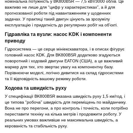
номінальна потужність у BK800BSR — 7,5 кВт/3000 об/хв. Це
важливо не лише для “цифр у характеристиках”, а й для
прогнозованої роботи під навантаженням у щоденних
задачах. У практиці такий двигун цінують за зрозумілу
експлуатацію і придатність до регулярних робіт на об’єкті.
Гідравліка та вузли: насос KDK і компоненти
приводу
Гідросистема — це серце мініекскаватора, і в описах фігурує
головний насос KDK. Для BK800BSR додатково згадуються
поворотний і ходовий двигуни EATON (США), а це важливий
маркер для тих, хто звертає увагу на компонентну базу.
Порівнюючи моделі, логічно дивитися на склад гідросистеми
та її відповідність вашому режиму роботи.
Ходова та швидкість руху
У специфікації BK800BSR вказана швидкість руху 1,5 км/год, і
це типова “робоча” швидкість для переміщень по майданчику.
Вона не про перегони, а про контроль і точність, коли потрібно
переставити техніку на кілька метрів і продовжити роботу. У
реальних умовах важливіше не максимальна швидкість, а
керованість та стабільність руху.