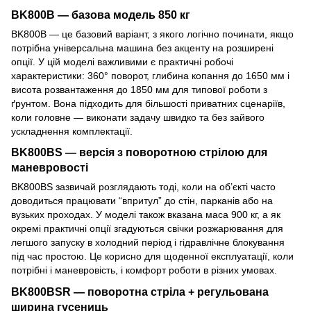
BK800B — базова модель 850 кг
BK800B — це базовий варіант, з якого логічно починати, якщо
потрібна універсальна машина без акценту на розширені
опції. У цій моделі важливими є практичні робочі
характеристики: 360° поворот, глибина копання до 1650 мм і
висота розвантаження до 1850 мм для типової роботи з
ґрунтом. Вона підходить для більшості приватних сценаріїв,
коли головне — виконати задачу швидко та без зайвого
ускладнення комплектації.
BK800BS — версія з поворотною стрілою для
маневровості
BK800BS зазвичай розглядають тоді, коли на об’єкті часто
доводиться працювати “впритул” до стін, парканів або на
вузьких проходах. У моделі також вказана маса 900 кг, а як
окремі практичні опції згадуються свічки розжарювання для
легшого запуску в холодний період і гідравлічне блокування
під час простою. Це корисно для щоденної експлуатації, коли
потрібні і маневровість, і комфорт роботи в різних умовах.
BK800BSR — поворотна стріла + регульована
ширина гусениць