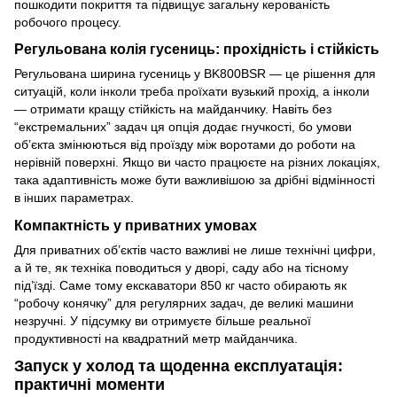
пошкодити покриття та підвищує загальну керованість
робочого процесу.
Регульована колія гусениць: прохідність і стійкість
Регульована ширина гусениць у BK800BSR — це рішення для
ситуацій, коли інколи треба проїхати вузький прохід, а інколи
— отримати кращу стійкість на майданчику. Навіть без
“екстремальних” задач ця опція додає гнучкості, бо умови
об’єкта змінюються від проїзду між воротами до роботи на
нерівній поверхні. Якщо ви часто працюєте на різних локаціях,
така адаптивність може бути важливішою за дрібні відмінності
в інших параметрах.
Компактність у приватних умовах
Для приватних об’єктів часто важливі не лише технічні цифри,
а й те, як техніка поводиться у дворі, саду або на тісному
під’їзді. Саме тому екскаватори 850 кг часто обирають як
“робочу конячку” для регулярних задач, де великі машини
незручні. У підсумку ви отримуєте більше реальної
продуктивності на квадратний метр майданчика.
Запуск у холод та щоденна експлуатація:
практичні моменти