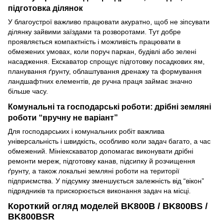
підготовка ділянок
У благоустрої важливо працювати акуратно, щоб не зіпсувати
ділянку зайвими заїздами та розворотами. Тут добре
проявляється компактність і можливість працювати в
обмежених умовах, коли поруч паркан, будівлі або зелені
насадження. Екскаватор спрощує підготовку посадкових ям,
планування ґрунту, облаштування дренажу та формування
ландшафтних елементів, де ручна праця займає значно
більше часу.
Комунальні та господарські роботи: дрібні земляні
роботи “вручну не варіант”
Для господарських і комунальних робіт важлива
універсальність і швидкість, особливо коли задач багато, а час
обмежений. Мініекскаватор допомагає виконувати дрібні
ремонти мереж, підготовку канав, підсипку й розчищення
ґрунту, а також локальні земляні роботи на території
підприємства. У підсумку зменшується залежність від “вікон”
підрядників та прискорюється виконання задач на місці.
Короткий огляд моделей BK800B / BK800BS /
BK800BSR