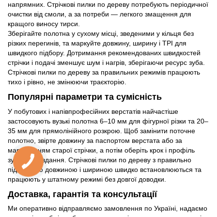
напрямних. Стрічкові пилки по дереву потребують періодичної
очистки від смоли, а за потреби — легкого змащення для
кращого виносу тирси.
Зберігайте полотна у сухому місці, зведеними у кільця без
різких перегинів, та маркуйте довжину, ширину і TPI для
швидкого підбору. Дотримання рекомендованих швидкостей
стрічки і подачі зменшує шум і нагрів, зберігаючи ресурс зуба.
Стрічкові пилки по дереву за правильних режимів працюють
тихо і рівно, не змінюючи траєкторію.
Популярні параметри та сумісність
У побутових і напівпрофесійних верстатів найчастіше
застосовують вузькі полотна 6–10 мм для фігурної різки та 20–
35 мм для прямолінійного розкрою. Щоб замінити поточне
полотно, звірте довжину за паспортом верстата або за
маркуванням старої стрічки, а потім оберіть крок і профіль
зуба під завдання. Стрічкові пилки по дереву з правильно
підібраною довжиною і шириною швидко встановлюються та
працюють у штатному режимі без довгої доводки.
Доставка, гарантія та консультації
Ми оперативно відправляємо замовлення по Україні, надаємо