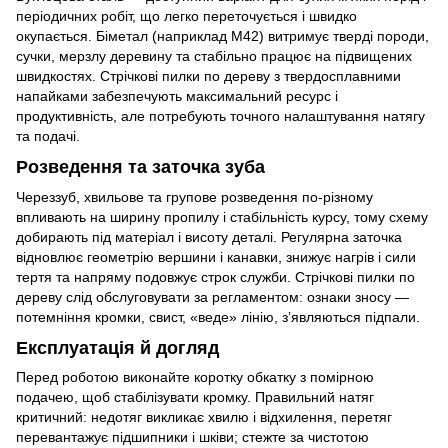
періодичних робіт, що легко переточується і швидко
окупається. Біметал (наприклад М42) витримує тверді породи,
сучки, мерзлу деревину та стабільно працює на підвищених
швидкостях. Стрічкові пилки по дереву з твердосплавними
напайками забезпечують максимальний ресурс і
продуктивність, але потребують точного налаштування натягу
та подачі.
Розведення та заточка зуба
Череззуб, хвильове та групове розведення по-різному
впливають на ширину пропилу і стабільність курсу, тому схему
добирають під матеріал і висоту деталі. Регулярна заточка
відновлює геометрію вершини і канавки, знижує нагрів і сили
тертя та напряму подовжує строк служби. Стрічкові пилки по
дереву слід обслуговувати за регламентом: ознаки зносу —
потемніння кромки, свист, «веде» лінію, з’являються підпали.
Експлуатація й догляд
Перед роботою виконайте коротку обкатку з помірною
подачею, щоб стабілізувати кромку. Правильний натяг
критичний: недотяг викликає хвилю і відхилення, перетяг
перевантажує підшипники і шківи; стежте за чистотою