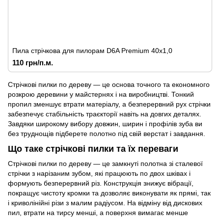
Пила стрічкова для пилорам D6A Premium 40x1,0
110 грн/п.м.
Стрічкові пилки по дереву — це основа точного та економного
розкрою деревини у майстернях і на виробництві. Тонкий
пропил зменшує втрати матеріалу, а безперервний рух стрічки
забезпечує стабільність траєкторії навіть на довгих деталях.
Завдяки широкому вибору довжин, ширин і профілів зуба ви
без труднощів підберете полотно під свій верстат і завдання.
Що таке стрічкові пилки та їх переваги
Стрічкові пилки по дереву — це замкнуті полотна зі сталевої
стрічки з нарізаним зубом, які працюють по двох шківах і
формують безперервний різ. Конструкція знижує вібрації,
покращує чистоту кромки та дозволяє виконувати як прямі, так
і криволінійні різи з малим радіусом. На відміну від дискових
пил, втрати на тирсу менші, а поверхня вимагає менше