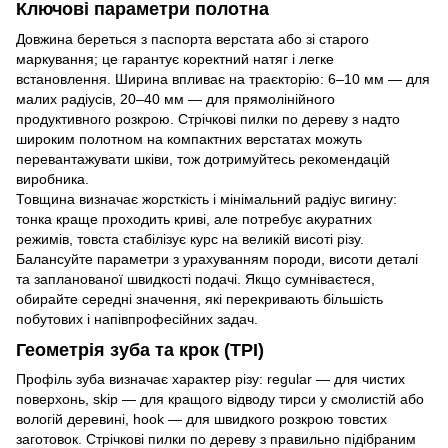
Ключові параметри полотна
Довжина береться з паспорта верстата або зі старого
маркування; це гарантує коректний натяг і легке
встановлення. Ширина впливає на траєкторію: 6–10 мм — для
малих радіусів, 20–40 мм — для прямолінійного
продуктивного розкрою. Стрічкові пилки по дереву з надто
широким полотном на компактних верстатах можуть
перевантажувати шківи, тож дотримуйтесь рекомендацій
виробника.
Товщина визначає жорсткість і мінімальний радіус вигину:
тонка краще проходить криві, але потребує акуратних
режимів, товста стабілізує курс на великій висоті різу.
Балансуйте параметри з урахуванням породи, висоти деталі
та запланованої швидкості подачі. Якщо сумніваєтеся,
обирайте середні значення, які перекривають більшість
побутових і напівпрофесійних задач.
Геометрія зуба та крок (TPI)
Профіль зуба визначає характер різу: regular — для чистих
поверхонь, skip — для кращого відводу тирси у смолистій або
вологій деревині, hook — для швидкого розкрою товстих
заготовок. Стрічкові пилки по дереву з правильно підібраним