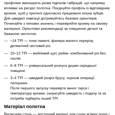
профілем зменшують ризик підпалів і вібрацій, що напряму
впливає на ресурс полотна. Поєднуйте профіль із відповідним
кроком, щоб у пропилі одночасно працювало кілька зубців.
Для швидкої навігації дотримуйтесь базових орієнтирів.
Починайте з типових значень і перевіряйте кромку на своєму
матеріалі. Орієнтовні рекомендації за товщиною деталі та
бажаною чистотою:
~14 TPI — тонкі ламелі, фанера малого перерізу,
делікатний чистовий різ.
10–12 TPI — меблевий щит, рейки, комбінований різ без
сколів.
6–8 TPI — універсальний розпуск дошки середньої
товщини.
3–4 TPI — швидкий розріз брусу, чорнові операції,
пилорама.
Після першого запуску перевірте винос тирси і
температуру кромки, скоригуйте швидкість і подачу та за
потреби підберіть інший TPI.
Матеріал полотна
Вуглецева сталь — доступний варіант для сухих м’яких порід і