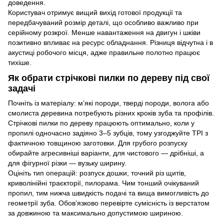
доведення.
Користувач отримує вищий вихід готової продукції та
передбачуваний розмір деталі, що особливо важливо при
серійному розкрої. Менше навантаження на двигун і шківи
позитивно впливає на ресурс обладнання. Різниця відчутна і в
акустиці робочого місця, адже правильне полотно працює
тихіше.
Як обрати стрічкові пилки по дереву під свої
задачі
Почніть із матеріалу: м’які породи, тверді породи, волога або
смолиста деревина потребують різних кроків зуба та профілів.
Стрічкові пилки по дереву працюють оптимально, коли у
пропилі одночасно задіяно 3–5 зубців, тому узгоджуйте TPI з
фактичною товщиною заготовки. Для грубого розпуску
обирайте агресивніші варіанти, для чистового — дрібніші, а
для фігурної різки — вузьку ширину.
Оцініть тип операцій: розпуск дошки, точний різ щитів,
криволінійні траєкторії, пилорама. Чим тонший очікуваний
пропил, тим нижча швидкість подачі та вища вимогливість до
геометрії зуба. Обов’язково перевірте сумісність із верстатом
за довжиною та максимально допустимою шириною.