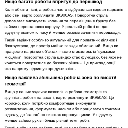
Якщо багато роботи впритул до перешкод
Коли об’єкти тісні, а робота часто відбувається вздовж парканів
або стін, варто розглядати BK900AS. Поворотна стріла
допомагає виконувати копання та переміщення ґрунту без
зайвих перестановок корпусу. У реальній роботі це дає
відчутну економію часу й менше ризиків зачепити перешкоди.
Такий варіант особливо актуальний для приватних ділянок і
благоустрою, де простір майже завжди обмежений. Якщо ви
працюєте на різних об’єктах і часто стикаєтесь із “вузькими
місцями”, поворотна стріла швидко стає функцією, без якої не
хочеться повертатися до базових рішень. Це приклад опції,
яка напряму підвищує продуктивність.
Якщо важлива збільшена робоча зона по висоті/
геометрії
Якщо у ваших задачах важливіша робоча геометрія та
зручність роботи на висоті, варто розглянути BK950AS. Це
корисно, коли потрібно комфортніше виконувати
розвантаження, формувати насипи або працювати з точками
відвалу, де “запас” по висотах спрощує цикли. У підсумку
менше зайвих рухів і більш рівний темп робіт.
Такий вибір часто роблять тоді, коли роботи різнопланові та не