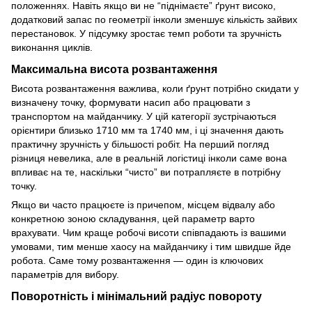
положеннях. Навіть якщо ви не “піднімаєте” ґрунт високо,
додатковий запас по геометрії інколи зменшує кількість зайвих
перестановок. У підсумку зростає темп роботи та зручність
виконання циклів.
Максимальна висота розвантаження
Висота розвантаження важлива, коли ґрунт потрібно скидати у
визначену точку, формувати насип або працювати з
транспортом на майданчику. У цій категорії зустрічаються
орієнтири близько 1710 мм та 1740 мм, і ці значення дають
практичну зручність у більшості робіт. На перший погляд
різниця невелика, але в реальній логістиці інколи саме вона
впливає на те, наскільки “чисто” ви потрапляєте в потрібну
точку.
Якщо ви часто працюєте із причепом, місцем відвалу або
конкретною зоною складування, цей параметр варто
врахувати. Чим краще робочі висоти співпадають із вашими
умовами, тим менше хаосу на майданчику і тим швидше йде
робота. Саме тому розвантаження — один із ключових
параметрів для вибору.
Поворотність і мінімальний радіус повороту