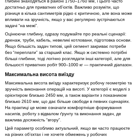
глибині знаходяться в районі 1750–1760 мм, і цього часто
достатньо для приватних об’єктів. Важливо розуміти, що
різниця в кілька сантиметрів рідко є критичною, але вона може
впливати на зручність, якщо у вас регулярно зустрічаються
задачі “на межі”.
Оцінюючи глибину, одразу подумайте про реальні сценарії:
дренаж, труби, кабель, невеликі котловани, підготовка основи.
Якщо більшість задач типові, цей сегмент закриває потреби
без “переплати” за старший клас. Якщо ж системно потрібні
більші глибини, тоді логічно розглядати інші категорії, але для
більшості приватних робіт 900–1000 кг — практичний діапазон.
Максимальна висота виїзду
Максимальна висота виїзду характеризує робочу геометрію та
зручність виконання операцій на висоті. У категорії є моделі з
орієнтиром близько 2450 мм, а також варіанти з показником
близько 2610 мм, що дає більше свободи в певних сценаріях.
На практиці це може означати комфортніше формування
насипів, роботу з відвалом ґрунту та виконання задач, де
важлива досяжність “вгору”.
Цей параметр особливо актуальний, якщо ви часто працюєте
на різних об’єктах і не хочете обмежень у робочих