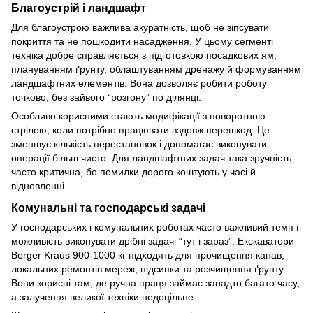
Благоустрій і ландшафт
Для благоустрою важлива акуратність, щоб не зіпсувати
покриття та не пошкодити насадження. У цьому сегменті
техніка добре справляється з підготовкою посадкових ям,
плануванням ґрунту, облаштуванням дренажу й формуванням
ландшафтних елементів. Вона дозволяє робити роботу
точково, без зайвого “розгону” по ділянці.
Особливо корисними стають модифікації з поворотною
стрілою, коли потрібно працювати вздовж перешкод. Це
зменшує кількість перестановок і допомагає виконувати
операції більш чисто. Для ландшафтних задач така зручність
часто критична, бо помилки дорого коштують у часі й
відновленні.
Комунальні та господарські задачі
У господарських і комунальних роботах часто важливий темп і
можливість виконувати дрібні задачі “тут і зараз”. Екскаватори
Berger Kraus 900-1000 кг підходять для прочищення канав,
локальних ремонтів мереж, підсипки та розчищення ґрунту.
Вони корисні там, де ручна праця займає занадто багато часу,
а залучення великої техніки недоцільне.