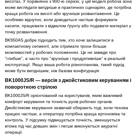
висотах. У порівнянні з 900-ю серією, у цій моделі робоча зона
може виглядати вигідніше в практичних сценаріях, де потрібна
краща робота на висоті або зручніше розвантаження. Це
особливо відчутно, коли доводиться частіше формувати
насипи, працювати з відвалом ґрунту або подавати матеріал у
точку розвантаження.
BK950AS добре підходить тим, хто хоче залишитися в
компактному сегменті, але отримати трохи більше
можливостей у робочих положеннях. Це не завжди про
“глибше”, а часто про “зручніше і продуктивніше” в реальній
експлуатації. Якщо ваша робота різнопланова, такий підхід
може бути вигіднішим, ніж базова конфігурація.
BK1000JS/R — версія з джойстиковим керуванням і
поворотною стрілою
BK1000JS/R орієнтований на користувачів, яким важливий
комфорт керування та точність рухів робочих органів.
Джойстикове керування зазвичай обирають тоді, коли техніка
працює частіше, а оператору потрібна краща ергономіка та
контроль. У підсумку підвищується точність, зменшується
втома під час довших змін і легше виконуються акуратні
операції.