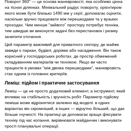
Поворот 360° — це основа маневровості, яка особливо цінна
на тісних ділянках. Мінімальний радіус повороту, орієнтиром
якого може бути близько 1490 мм у серії, допомагає оцінити,
наскільки зручно працювати між перешкодами та у вузьких
проходах. Чим менше “зайвого” простору потребує техніка,
тим швидше ви виконуєте задачі без перестановок і ризику
зачепити оточення.
Цей параметр важливий для приватного сектору, де майже
завжди є паркан, будівлі, доріжки або насадження. Він також
корисний у господарських роботах, де простір обмежений
складуванням матеріалів чи технікою. Якщо ви часто
працюєте в умовах “між двома перешкодами”, маневровість
стає одним із головних критеріїв.
Леміш: підйом і практичне застосування
Леміш — це не просто додатковий елемент, а інструмент, який
впливає на стабільність і зручність робіт. Параметр підйому
леміша може відрізнятися залежно від моделі: в одних
варіантах він скромніший, в інших — відчутно більший, що дає
більше гнучкості. На практиці це допомагає краще фіксувати
техніку під час копання, вирівнювати майданчик і виконувати
прості планувальні операції.