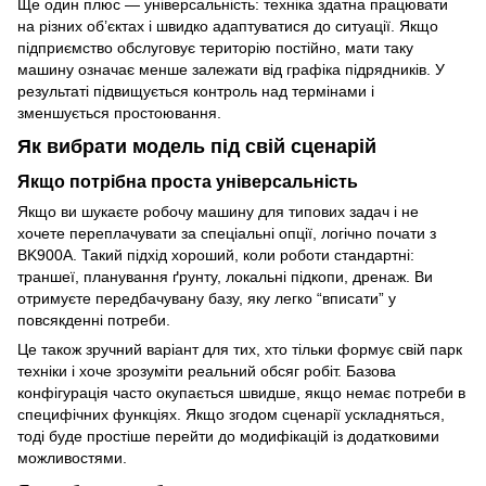
Ще один плюс — універсальність: техніка здатна працювати
на різних об’єктах і швидко адаптуватися до ситуації. Якщо
підприємство обслуговує територію постійно, мати таку
машину означає менше залежати від графіка підрядників. У
результаті підвищується контроль над термінами і
зменшується простоювання.
Як вибрати модель під свій сценарій
Якщо потрібна проста універсальність
Якщо ви шукаєте робочу машину для типових задач і не
хочете переплачувати за спеціальні опції, логічно почати з
BK900A. Такий підхід хороший, коли роботи стандартні:
траншеї, планування ґрунту, локальні підкопи, дренаж. Ви
отримуєте передбачувану базу, яку легко “вписати” у
повсякденні потреби.
Це також зручний варіант для тих, хто тільки формує свій парк
техніки і хоче зрозуміти реальний обсяг робіт. Базова
конфігурація часто окупається швидше, якщо немає потреби в
специфічних функціях. Якщо згодом сценарії ускладняться,
тоді буде простіше перейти до модифікацій із додатковими
можливостями.