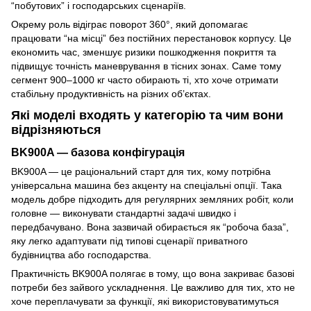
“побутових” і господарських сценаріїв.
Окрему роль відіграє поворот 360°, який допомагає
працювати “на місці” без постійних перестановок корпусу. Це
економить час, зменшує ризики пошкодження покриття та
підвищує точність маневрування в тісних зонах. Саме тому
сегмент 900–1000 кг часто обирають ті, хто хоче отримати
стабільну продуктивність на різних об’єктах.
Які моделі входять у категорію та чим вони
відрізняються
BK900A — базова конфігурація
BK900A — це раціональний старт для тих, кому потрібна
універсальна машина без акценту на спеціальні опції. Така
модель добре підходить для регулярних земляних робіт, коли
головне — виконувати стандартні задачі швидко і
передбачувано. Вона зазвичай обирається як “робоча база”,
яку легко адаптувати під типові сценарії приватного
будівництва або господарства.
Практичність BK900A полягає в тому, що вона закриває базові
потреби без зайвого ускладнення. Це важливо для тих, хто не
хоче переплачувати за функції, які використовуватимуться