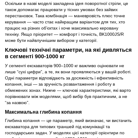
Оскільки в назві моделі закладена ідея поворотної стріли, це
також допомагає працювати у тісних умовах без зайвих
перестановок. Така комбінація — маневровість плюс точне
керування — часто стає найкращим варіантом для тих, хто
працює на різних об’єктах і хоче максимально керовану
техніку. Якщо пріоритет — комфорт і точність, BK1000JS/R
може бути найвлучнішим вибором у категорії.
Ключові технічні параметри, на які дивляться
в сегменті 900-1000 кг
У сегменті екскаваторів 900–1000 кг важливо оцінювати не
лише “сухі цифри”, а те, як вони проявляються у вашій роботі.
Одні параметри відповідають за досяжність і ефективність
копання, інші — за зручність розвантаження і роботу в
обмежених зонах. Нижче — ключові характеристики, які варто
порівнювати між моделями, щоб вибір був практичним, а не
“за назвою”.
Максимальна глибина копання
Глибина копання — це параметр, який визначає, чи вистачить
екскаватора для типових траншей під комунікації та
господарських задач. У моделях цієї категорії орієнтири по