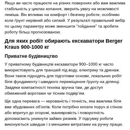
Якщо ви часто працюєте на різних поверхнях або вам важлива
стабільність у циклах копання, зверніть увагу на можливості
леміша. Він впливає на комфорт і безпеку роботи, особливо
коли ґрунт нерівний або сипкий. У результаті правильний вибір
по цьому параметру може зменшити “гойдання” та зробити
роботу більш прогнозованою.
Для яких робіт обирають екскаватори Berger
Kraus 900-1000 кг
Приватне будівництво
У приватному будівництві екскаватори 900–1000 кг часто
використовують для траншей під воду, електрику та дренаж.
Вони також підходять для підготовки основи, локальних робіт
біля фундаменту і швидкого переміщення ґрунту на ділянці.
Завдяки компактності техніка зручна там, де доступ
обмежений воротами чи тісним подвір’ям.
Ще одна перевага — керованість і точність, яка важлива біля
вже збудованих об’єктів. Коли потрібно копати поруч зі стіною
або впритул до огорожі, маневровість і поворотність
допомагають уникнути зайвих ризиків. У підсумку роботи
виконуються швидше і з меншими витратами на ручну працю.