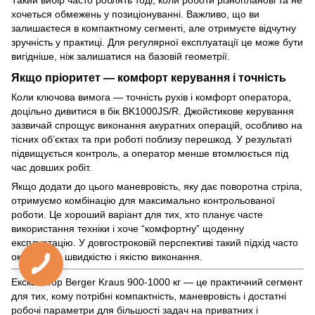
хочеться обмежень у позиціонуванні. Важливо, що ви
залишаєтеся в компактному сегменті, але отримуєте відчутну
зручність у практиці. Для регулярної експлуатації це може бути
вигідніше, ніж залишатися на базовій геометрії.
Якщо пріоритет — комфорт керування і точність
Коли ключова вимога — точність рухів і комфорт оператора,
доцільно дивитися в бік BK1000JS/R. Джойстикове керування
зазвичай спрощує виконання акуратних операцій, особливо на
тісних об’єктах та при роботі поблизу перешкод. У результаті
підвищується контроль, а оператор менше втомлюється під
час довших робіт.
Якщо додати до цього маневровість, яку дає поворотна стріла,
отримуємо комбінацію для максимально контрольованої
роботи. Це хороший варіант для тих, хто планує часте
використання техніки і хоче “комфортну” щоденну
експлуатацію. У довгостроковій перспективі такий підхід часто
окупається швидкістю і якістю виконання.
Екскаватор Berger Kraus 900-1000 кг — це практичний сегмент
для тих, кому потрібні компактність, маневровість і достатні
робочі параметри для більшості задач на приватних і