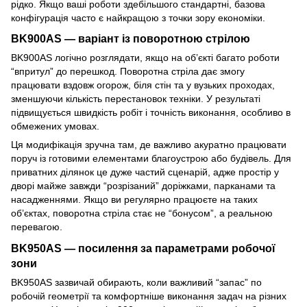
рідко. Якщо ваші роботи здебільшого стандартні, базова
конфігурація часто є найкращою з точки зору економіки.
BK900AS — варіант із поворотною стрілою
BK900AS логічно розглядати, якщо на об’єкті багато роботи
“впритул” до перешкод. Поворотна стріла дає змогу
працювати вздовж огорож, біля стін та у вузьких проходах,
зменшуючи кількість перестановок техніки. У результаті
підвищується швидкість робіт і точність виконання, особливо в
обмежених умовах.
Ця модифікація зручна там, де важливо акуратно працювати
поруч із готовими елементами благоустрою або будівель. Для
приватних ділянок це дуже частий сценарій, адже простір у
дворі майже завжди “розрізаний” доріжками, парканами та
насадженнями. Якщо ви регулярно працюєте на таких
об’єктах, поворотна стріла стає не “бонусом”, а реальною
перевагою.
BK950AS — посилення за параметрами робочої
зони
BK950AS зазвичай обирають, коли важливий “запас” по
робочій геометрії та комфортніше виконання задач на різних