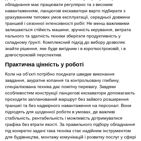
обладнання має працювати регулярно та з високим
навантаженням, ланцюгові екскаватори варто підбирати з
урахуванням типових умов експлуатації, середньої довжини
траншей і сезонної інтенсивності робіт. Не менш важливими
залишаються стійкість машини, зручність керування, витрата
пального та здатність техніки зберігати продуктивність у
складному ґрунті. Комплексний підхід до вибору дозволяє
знайти рішення, яке буде вигідним і в короткостроковій, і в
довгостроковій перспективі.
Практична цінність у роботі
Коли на об’єкті потрібно поєднати швидке виконання
завдання, акуратне копання та контрольовану глибину,
спеціалізована техніка дає помітну перевагу. Завдяки
особливостям конструкції ланцюгові екскаватори допомагають
проходити запланований маршрут без зайвого розширення
траншеї та без надмірного навантаження на персонал. Вони
підходять для щоденної роботи в умовах, де важливі
стабільність, рентабельність і можливість дотримуватися
графіка без втрати якості. За правильного підбору обладнання
під конкретні задачі така техніка стає надійним інструментом
для будівництва, монтажу комунікацій і розвитку послуг у сфері