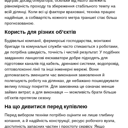
відіграє досвід оператора, оскільки від нього залежить
рівномірність проходу та збереження стабільного темпу на
всій ділянці. Коли всі ці фактори враховані, техніка працює
надійніше, а собівартість кожного метра траншеї стає більш
прогнозованою.
Користь для різних об’єктів
Будівельні компанії, фермерські господарства, монтажні
бригади та комунальні служби часто стикаються з роботами,
де потрібна швидкість, точність і чистий результат. У подібних
завданнях ланцюгові екскаватори добре підходять для
підготовки каналів під кабель, дренажні системи, водопровід,
оптоволоконні лінії та інші інженерні мережі. Вони
допомагають зменшити час виконання замовлення й
полегшують роботу на ділянках, де небажано пошкоджувати
велику площу покриття. Для замовника це означає менше
зайвих витрат, а для виконавця — можливість брати більше
об’єктів протягом сезону.
На що дивитися перед купівлею
Перед вибором техніки потрібно оцінити не лише глибину
копання, а й надійність конструкції, ресурс робочого вузла,
доступність запасних частин і простоту сервісу. Якщо