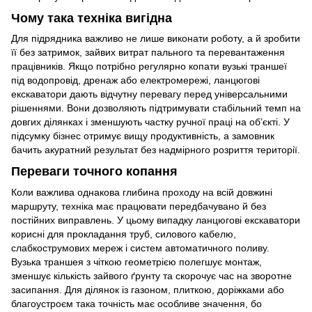
Чому така техніка вигідна
Для підрядника важливо не лише виконати роботу, а й зробити
її без затримок, зайвих витрат пального та перевантаження
працівників. Якщо потрібно регулярно копати вузькі траншеї
під водопровід, дренаж або електромережі, ланцюгові
екскаватори дають відчутну перевагу перед універсальними
рішеннями. Вони дозволяють підтримувати стабільний темп на
довгих ділянках і зменшують частку ручної праці на об’єкті. У
підсумку бізнес отримує вищу продуктивність, а замовник
бачить акуратний результат без надмірного розриття території.
Переваги точного копання
Коли важлива однакова глибина проходу на всій довжині
маршруту, техніка має працювати передбачувано й без
постійних виправлень. У цьому випадку ланцюгові екскаватори
корисні для прокладання труб, силового кабелю,
слабкострумових мереж і систем автоматичного поливу.
Вузька траншея з чіткою геометрією полегшує монтаж,
зменшує кількість зайвого ґрунту та скорочує час на зворотне
засипання. Для ділянок із газоном, плиткою, доріжками або
благоустроєм така точність має особливе значення, бо