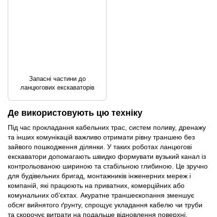
Запасні частини до
ланцюгових екскаваторів
Де використовують цю техніку
Під час прокладання кабельних трас, систем поливу, дренажу
та інших комунікацій важливо отримати рівну траншею без
зайвого пошкодження ділянки. У таких роботах ланцюгові
екскаватори допомагають швидко формувати вузький канал із
контрольованою шириною та стабільною глибиною. Це зручно
для будівельних бригад, монтажників інженерних мереж і
компаній, які працюють на приватних, комерційних або
комунальних об’єктах. Акуратне траншеєкопання зменшує
обсяг вийнятого ґрунту, спрощує укладання кабелю чи труби
та скорочує витрати на подальше відновлення поверхні.