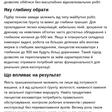
дозволяє обійтися без масштабних відновлювальних робіт.
Яку глибину обрати
Підбір техніки завжди залежить від типу майбутніх робіт,
характеристик ґрунту та вимог до глибини траншеї. Для
прокладання легких комунікацій, кабельних ліній, зрошення та
дренажу на невеликих об’єктах часто достатньо обладнання з
глибиною копання до 600 мм. Якщо ж плануються складніші
інженерні задачі, робота на більших ділянках або монтаж
мереж із глибшим закладанням, ланцюгові екскаватори з
глибиною до 900 мм будуть більш доречними. Такий підхід
дозволяє не переплачувати за зайві характеристики й
водночас отримати потрібний запас функціональності для
реальних умов експлуатації.
Що впливає на результат
Якість траншеєкопання залежить не лише від потужності
машини, а й від щільності ґрунту, вологості, наявності каміння
та загальної підготовки маршруту. Навіть продуктивні
ланцюгові екскаватори потребують правильного
обслуговування, контролю робочих елементів і уважної
експлуатації без перевантаження вузлів. Велику роль також