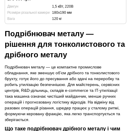
Двигун
1,5 кВт, 220В
Розміри різальної камери
180х190 мм
Вага
120 кг
Подрібнювач металу —
рішення для тонколистового та
дрібного металу
Подрібнювач металу — це компактне промислове
обладнання, яке зменшує об’єм дрібного та тонколистового
брухту, готує його до пресування або здачі на переробку та
робить утилізацію безпечнішою. Для майстерень, сервісних
центрів, R&D-дільниць, складів e-commerce та IT-утилізації
така машина означає чистіший майданчик, менше ручних
операцій і прогнозовану логістику відходів. На відміну від
разових операцій різання, шредер працює у сталому ритмі,
формуючи керовану фракцію, яка легко транспортується та
зберігається.
Що таке подрібнювач дрібного металу і чим