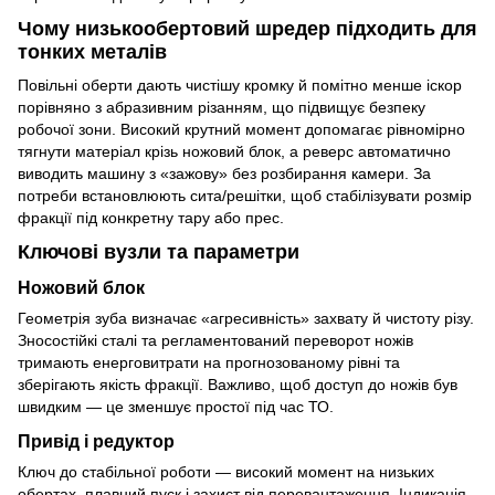
Чому низькообертовий шредер підходить для
тонких металів
Повільні оберти дають чистішу кромку й помітно менше іскор
порівняно з абразивним різанням, що підвищує безпеку
робочої зони. Високий крутний момент допомагає рівномірно
тягнути матеріал крізь ножовий блок, а реверс автоматично
виводить машину з «зажову» без розбирання камери. За
потреби встановлюють сита/решітки, щоб стабілізувати розмір
фракції під конкретну тару або прес.
Ключові вузли та параметри
Ножовий блок
Геометрія зуба визначає «агресивність» захвату й чистоту різу.
Зносостійкі сталі та регламентований переворот ножів
тримають енерговитрати на прогнозованому рівні та
зберігають якість фракції. Важливо, щоб доступ до ножів був
швидким — це зменшує простої під час ТО.
Привід і редуктор
Ключ до стабільної роботи — високий момент на низьких
обертах, плавний пуск і захист від перевантаження. Індикація