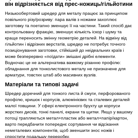
він відрізняється від прес-ножиць/гільйотини
Низькообертовий шредер для металу працює за принципом
повільного різу/розриву: пара валів з ножами захоплює
заготовку та поетапно зменшує її на частини. Такий спосіб дає
контрольовану фракцію, зменшує кількість іскор і шуму та
краще переносить змінну геометрію деталей. На відміну від
гільйотин і відрізних верстатів, шредер не потребує точного
позиціонування заготовки, стійкіший до неідеальних країв і
може безперервно «поїдати» змішані дрібні елементи.
Водночас це не альтернатива важкому різанню профілю:
обладнання для тонколистового металу не призначене для
арматури, товстих штаб або масивних вузлів.
Матеріали та типові задачі
Шредер доречний для тонкого листа й смуги, перфорованого
профілю, кришок і корпусів, алюмінієвих та сталевих деталей
малої товщини. У сфері електронного брухту це корпуси
жорстких дисків, тонкі панелі, екрани та щитки. Якщо у вашому
потоці трапляються метал+пластик або метал+папір/картон,
варто передбачити попереднє сортування чи відсікання
неметалевих компонентів, щоб зменшити знос ножів і
спростити подальшу переробку.