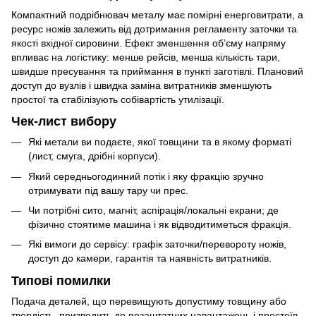
Компактний подрібнювач металу має помірні енерговитрати, а
ресурс ножів залежить від дотримання регламенту заточки та
якості вхідної сировини. Ефект зменшення об’єму напряму
впливає на логістику: менше рейсів, менша кількість тари,
швидше пресування та приймання в пункті заготівлі. Плановий
доступ до вузлів і швидка заміна витратників зменшують
простої та стабілізують собівартість утилізації.
Чек-лист вибору
Які метали ви подаєте, якої товщини та в якому форматі
(лист, смуга, дрібні корпуси).
Який середньогодинний потік і яку фракцію зручно
отримувати під вашу тару чи прес.
Чи потрібні сито, магніт, аспірація/локальні екрани; де
фізично стоятиме машина і як відводитиметься фракція.
Які вимоги до сервісу: графік заточки/перевороту ножів,
доступ до камери, гарантія та наявність витратників.
Типові помилки
Подача деталей, що перевищують допустиму товщину або
твердість, призводить до позаштатних навантажень і простоїв.