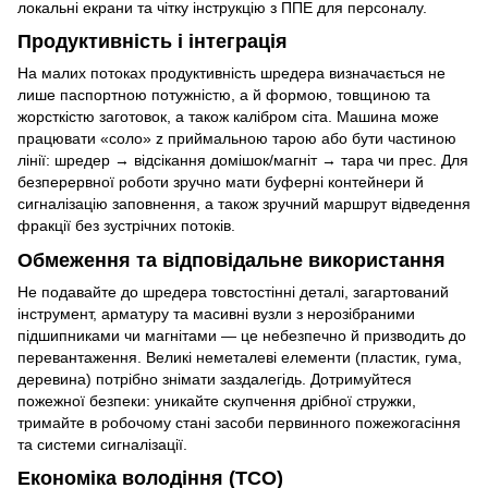
локальні екрани та чітку інструкцію з ППЕ для персоналу.
Продуктивність і інтеграція
На малих потоках продуктивність шредера визначається не
лише паспортною потужністю, а й формою, товщиною та
жорсткістю заготовок, а також калібром сіта. Машина може
працювати «соло» z приймальною тарою або бути частиною
лінії: шредер → відсікання домішок/магніт → тара чи прес. Для
безперервної роботи зручно мати буферні контейнери й
сигналізацію заповнення, а також зручний маршрут відведення
фракції без зустрічних потоків.
Обмеження та відповідальне використання
Не подавайте до шредера товстостінні деталі, загартований
інструмент, арматуру та масивні вузли з нерозібраними
підшипниками чи магнітами — це небезпечно й призводить до
перевантаження. Великі неметалеві елементи (пластик, гума,
деревина) потрібно знімати заздалегідь. Дотримуйтеся
пожежної безпеки: уникайте скупчення дрібної стружки,
тримайте в робочому стані засоби первинного пожежогасіння
та системи сигналізації.
Економіка володіння (TCO)