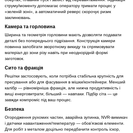
струму/моменту допомагає оператору тримати процес у
«зеленій зоні», а автоматичний реверс скорочує ризик
заклинювань.
Камера та горловина
Ширина та геометрія горловини мають дозволяти подавати
деталі без попереднього підрізання. Конструкція камери
повинна запобігати зворотному викиду та спрямовувати
матеріал до зони різу навіть при неоднорідній формі
заготовок.
Сито та фракція
Решітки застосовують, коли потрібна стабільна крупність для
пресування або для фасування в мішки/контейнери. Менший
калібр — рівномірніша фракція, але нижча продуктивність і
вищі енерговитрати; більший — навпаки. Підбір сіта — це
завжди компроміс під ваш процес.
Безпека
Огородження рухомих частин, аварійна зупинка, NVR-вимикач
і датчики навантаження/температур — обов’язкові елементи.
Для робіт з металом доцільно передбачити контроль іскор,