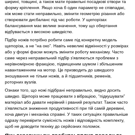
ширині, товщині, а також мати правильні посадкові отвори та
форму кріплення. Якщо хоча б один параметр не співпадає,
ніж може стати неправильно, змінити геометрію різання або
створювати дисбаланс під час роботи. У щепорізах
балансування має велике значення, тому що обертання
відбувається з високою швидкістю.
Підбір ножів потрібно робити саме під конкретну модель
щепоріза, а не “на око”. Навіть невеликі відмінності у розмірах
або у формі фаски можуть змінити роботу механізму. Часто
саме через неправильний підбір з’являються проблеми з
нерівномірною фракцією, підвищеним шумом і збільшеним
навантаженням на мотор. Це призводить до швидшого
зношування не тільки ножів, а й підшипників, ременів,
роторних вузлів.
Ознаки того, що ножі підібрані неправильно, видно досить
швидко. Щепоріз може працювати з вібрацією, “підкушувати”
матеріал або давати нерівний і рваний результат. Також часто
з’являється зниження продуктивності при тій самій деревині,
хоча двигун і механіка справні. У таких ситуаціях правильніше
одразу перевірити сумісність ножів і відповідність комплекту,
щоб не доводити техніку до серйозних поломок.