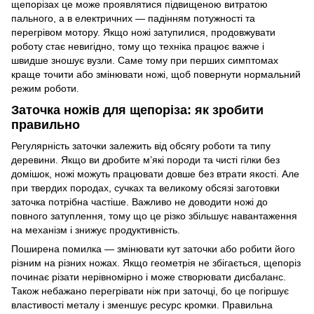
щепорізах це може проявлятися підвищеною витратою
пального, а в електричних — падінням потужності та
перегрівом мотору. Якщо ножі затупилися, продовжувати
роботу стає невигідно, тому що техніка працює важче і
швидше зношує вузли. Саме тому при перших симптомах
краще точити або змінювати ножі, щоб повернути нормальний
режим роботи.
Заточка ножів для щепоріза: як зробити
правильно
Регулярність заточки залежить від обсягу роботи та типу
деревини. Якщо ви дробите м’які породи та чисті гілки без
домішок, ножі можуть працювати довше без втрати якості. Але
при твердих породах, сучках та великому обсязі заготовки
заточка потрібна частіше. Важливо не доводити ножі до
повного затуплення, тому що це різко збільшує навантаження
на механізм і знижує продуктивність.
Поширена помилка — змінювати кут заточки або робити його
різним на різних ножах. Якщо геометрія не збігається, щепоріз
починає різати нерівномірно і може створювати дисбаланс.
Також небажано перегрівати ніж при заточці, бо це погіршує
властивості металу і зменшує ресурс кромки. Правильна