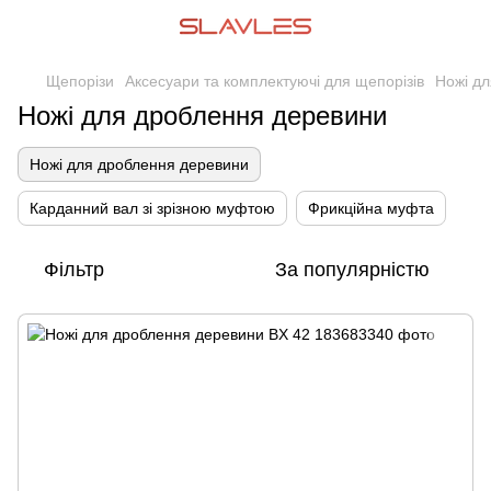
Щепорізи
Аксесуари та комплектуючі для щепорізів
Ножі д
Ножі для дроблення деревини
Ножі для дроблення деревини
Карданний вал зі зрізною муфтою
Фрикційна муфта
Фільтр
За популярністю