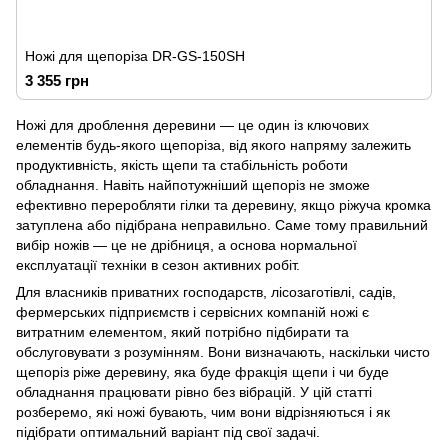
Ножі для щепоріза DR-GS-150SH
3 355 грн
Ножі для дроблення деревини — це один із ключових
елементів будь-якого щепоріза, від якого напряму залежить
продуктивність, якість щепи та стабільність роботи
обладнання. Навіть найпотужніший щепоріз не зможе
ефективно переробляти гілки та деревину, якщо ріжуча кромка
затуплена або підібрана неправильно. Саме тому правильний
вибір ножів — це не дрібниця, а основа нормальної
експлуатації техніки в сезон активних робіт.
Для власників приватних господарств, лісозаготівлі, садів,
фермерських підприємств і сервісних компаній ножі є
витратним елементом, який потрібно підбирати та
обслуговувати з розумінням. Вони визначають, наскільки чисто
щепоріз ріже деревину, яка буде фракція щепи і чи буде
обладнання працювати рівно без вібрацій. У цій статті
розберемо, які ножі бувають, чим вони відрізняються і як
підібрати оптимальний варіант під свої задачі.