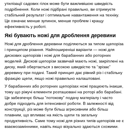
утилізації садових гілок може бути важливішою швидкість
подрібнення. Коли ножі підібрані правильно, ви отримуєте
стабільний результат і оптимальне навантаження на техніку.
Це означає менше зупинок, менше проблем і кращу
ефективність у роботі.
Які бувають ножі для дроблення деревини
Ножі для дроблення деревини поділяються за типом щепоріза
і принципом різання. Найпоширеніші варіанти — ножі для
дискових щепорізів і ножі для барабанних або роторних
моделей. Дискові щепорізи зазвичай мають ножі, закріплені на
диску, який обертається з високою швидкістю та “зрізає”
деревину при подачі. Такий принцип дає рівний різ і стабільну
фракцію щепи, якщо ножі правильно налаштовані.
У барабанних або роторних щепорізах ножі працюють інакше,
тому що ріжучі елементи розташовані на роторі або барабані.
Це забезпечує більш “потокову” подачу матеріалу і часто
добре підходить для інтенсивної роботи. В залежності від
конструкції, різ може бути більш агресивним або більш
плавним, що впливає на якість щепи та загальну
продуктивність. Саме тому ножі для різних типів щепорізів не є
взаємозамінними, навіть якщо візуально здаються схожими.