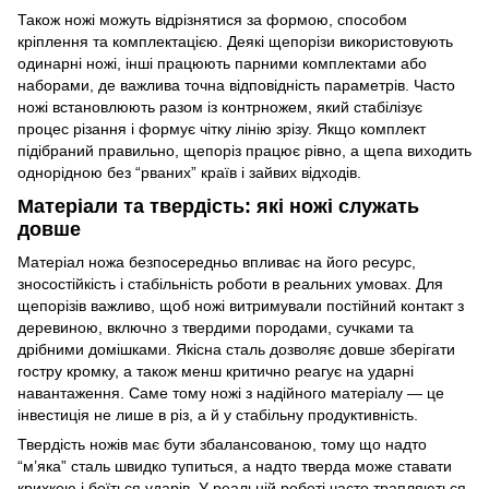
Також ножі можуть відрізнятися за формою, способом
кріплення та комплектацією. Деякі щепорізи використовують
одинарні ножі, інші працюють парними комплектами або
наборами, де важлива точна відповідність параметрів. Часто
ножі встановлюють разом із контрножем, який стабілізує
процес різання і формує чітку лінію зрізу. Якщо комплект
підібраний правильно, щепоріз працює рівно, а щепа виходить
однорідною без “рваних” країв і зайвих відходів.
Матеріали та твердість: які ножі служать
довше
Матеріал ножа безпосередньо впливає на його ресурс,
зносостійкість і стабільність роботи в реальних умовах. Для
щепорізів важливо, щоб ножі витримували постійний контакт з
деревиною, включно з твердими породами, сучками та
дрібними домішками. Якісна сталь дозволяє довше зберігати
гостру кромку, а також менш критично реагує на ударні
навантаження. Саме тому ножі з надійного матеріалу — це
інвестиція не лише в різ, а й у стабільну продуктивність.
Твердість ножів має бути збалансованою, тому що надто
“м’яка” сталь швидко тупиться, а надто тверда може ставати
крихкою і боїться ударів. У реальній роботі часто трапляються