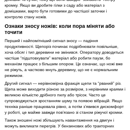
кромку. Якщо ви дробите гілки з саду або матеріал з
домішками, варто бути готовими до частішої заточки і
контролю стану ножів.
Ознаки зносу ножів: коли пора міняти або
точити
Перший і найпомітніший сигнал зносу — падіння
продуктивності. Щепоріз починає подрібнювати повільніше,
хоча обсяг і тип деревини не змінився. Оператору доводиться
частіше “підштовхувати” матеріал або робити паузи, бо
механізм працює з більшим опором. Це означає, що ножі вже
не ріжуть, а частково мнуть деревину, що не є нормальним
режимом.
Другий сигнал — нерівномірна фракція щепи та “рваний” різ.
Щепа може виходити різною за розміром, з нерівними краями і
великою кількістю дрібного пилу або трісок. Часто це
супроводжується зростанням шуму та появою вібрацій. Якщо
техніка раніше працювала рівно, а потім з’явився дискомфорт
у роботі, це майже завжди пов’язано зі станом ріжучої кромки.
Також зношені ножі збільшують навантаження на двигун і
можуть викликати перегрів. У бензинових або тракторних