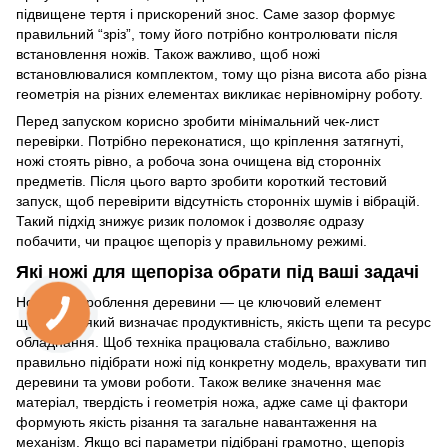
підвищене тертя і прискорений знос. Саме зазор формує
правильний “зріз”, тому його потрібно контролювати після
встановлення ножів. Також важливо, щоб ножі
встановлювалися комплектом, тому що різна висота або різна
геометрія на різних елементах викликає нерівномірну роботу.
Перед запуском корисно зробити мінімальний чек-лист
перевірки. Потрібно переконатися, що кріплення затягнуті,
ножі стоять рівно, а робоча зона очищена від сторонніх
предметів. Після цього варто зробити короткий тестовий
запуск, щоб перевірити відсутність сторонніх шумів і вібрацій.
Такий підхід знижує ризик поломок і дозволяє одразу
побачити, чи працює щепоріз у правильному режимі.
Які ножі для щепоріза обрати під ваші задачі
Ножі для дроблення деревини — це ключовий елемент
щепоріза, який визначає продуктивність, якість щепи та ресурс
обладнання. Щоб техніка працювала стабільно, важливо
правильно підібрати ножі під конкретну модель, врахувати тип
деревини та умови роботи. Також велике значення має
матеріал, твердість і геометрія ножа, адже саме ці фактори
формують якість різання та загальне навантаження на
механізм. Якщо всі параметри підібрані грамотно, щепоріз