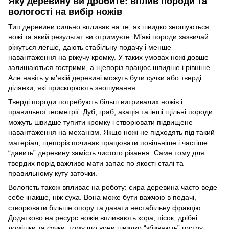
Яку деревину ви дробите: вплив породи та
вологості на вибір ножів
Тип деревини сильно впливає на те, як швидко зношуються
ножі та який результат ви отримуєте. М’які породи зазвичай
ріжуться легше, дають стабільну подачу і менше
навантаження на ріжучу кромку. У таких умовах ножі довше
залишаються гострими, а щепоріз працює швидше і рівніше.
Але навіть у м’якій деревині можуть бути сучки або тверді
ділянки, які прискорюють зношування.
Тверді породи потребують більш витривалих ножів і
правильної геометрії. Дуб, граб, акація та інші щільні породи
можуть швидше тупити кромку і створювати підвищене
навантаження на механізм. Якщо ножі не підходять під такий
матеріал, щепоріз починає працювати повільніше і частіше
“давить” деревину замість чистого різання. Саме тому для
твердих порід важливо мати запас по якості сталі та
правильному куту заточки.
Вологість також впливає на роботу: сира деревина часто веде
себе інакше, ніж суха. Вона може бути важчою в подачі,
створювати більше опору та давати нестабільну фракцію.
Додатково на ресурс ножів впливають кора, пісок, дрібні
домішки та сучки, тому що вони швидко “збивають” гостру