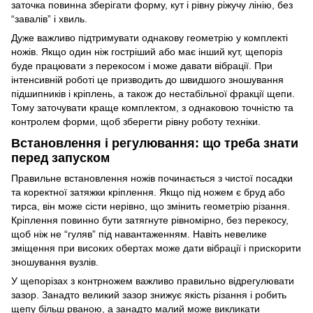
заточка повинна зберігати форму, кут і рівну ріжучу лінію, без
“завалів” і хвиль.
Дуже важливо підтримувати однакову геометрію у комплекті
ножів. Якщо один ніж гостріший або має інший кут, щепоріз
буде працювати з перекосом і може давати вібрації. При
інтенсивній роботі це призводить до швидшого зношування
підшипників і кріплень, а також до нестабільної фракції щепи.
Тому заточувати краще комплектом, з однаковою точністю та
контролем форми, щоб зберегти рівну роботу техніки.
Встановлення і регулювання: що треба знати
перед запуском
Правильне встановлення ножів починається з чистої посадки
та коректної затяжки кріплення. Якщо під ножем є бруд або
тирса, він може сісти нерівно, що змінить геометрію різання.
Кріплення повинно бути затягнуте рівномірно, без перекосу,
щоб ніж не “гуляв” під навантаженням. Навіть невелике
зміщення при високих обертах може дати вібрації і прискорити
зношування вузлів.
У щепорізах з контрножем важливо правильно відрегулювати
зазор. Занадто великий зазор знижує якість різання і робить
щепу більш рваною, а занадто малий може викликати