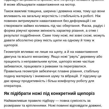
й може збільшувати навантаження на мотор.
Також важливі товщина, ширина і довжина ножа, тому що вони
впливають на загальну жорсткість і стабільність в роботі. Ніж
повинен витримувати навантаження без деформацій і не
створювати зайвих коливань під час обертання. Фаска, радіус і
форма ріжучої кромки змінюють характер різання, а отже і
результат подрібнення. Саме тому ножі, які зовні схожі, можуть
давати абсолютно різну якість щепи на одному й тому ж
щепорізі.
Геометрія впливає не лише на щепу, а й на навантаження
двигуна та всього механізму. Якщо ножі “рвуть” деревину або
працюють з неправильним кутом, щепоріз може частіше
забиватися, працювати з ривками та перегріватися.
Правильна геометрія забезпечує плавне різання, стабільну
подачу матеріалу і зниження шуму та вібрацій. У підсумку це
дає кращу продуктивність і більш комфортну роботу для
оператора.
Як підібрати ножі під конкретний щепоріз
Найважливіше правило підбору — повна сумісність за
розмірами та кріпленнями. Ножі повинні відповідати довжині,