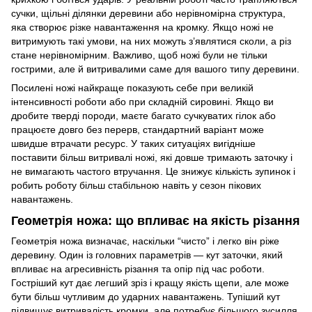
сучки, щільні ділянки деревини або нерівномірна структура,
яка створює різке навантаження на кромку. Якщо ножі не
витримують такі умови, на них можуть з’являтися сколи, а різ
стане нерівномірним. Важливо, щоб ножі були не тільки
гострими, але й витривалими саме для вашого типу деревини.
Посилені ножі найкраще показують себе при великій
інтенсивності роботи або при складній сировині. Якщо ви
дробите тверді породи, маєте багато сучкуватих гілок або
працюєте довго без перерв, стандартний варіант може
швидше втрачати ресурс. У таких ситуаціях вигідніше
поставити більш витривалі ножі, які довше тримають заточку і
не вимагають частого втручання. Це знижує кількість зупинок і
робить роботу більш стабільною навіть у сезон пікових
навантажень.
Геометрія ножа: що впливає на якість різання
Геометрія ножа визначає, наскільки “чисто” і легко він ріже
деревину. Один із головних параметрів — кут заточки, який
впливає на агресивність різання та опір під час роботи.
Гостріший кут дає легший зріз і кращу якість щепи, але може
бути більш чутливим до ударних навантажень. Тупіший кут
підвищує витривалість кромки, але потребує більшого зусилля