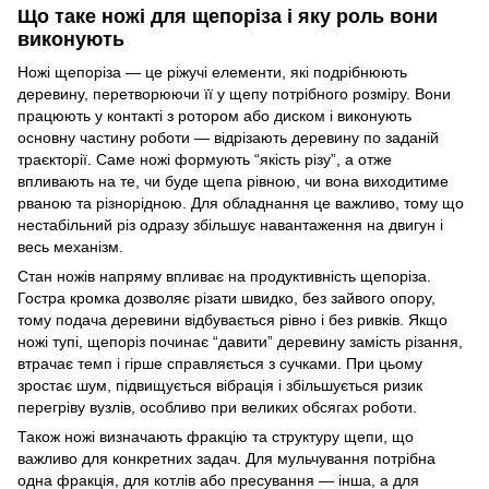
Що таке ножі для щепоріза і яку роль вони
виконують
Ножі щепоріза — це ріжучі елементи, які подрібнюють
деревину, перетворюючи її у щепу потрібного розміру. Вони
працюють у контакті з ротором або диском і виконують
основну частину роботи — відрізають деревину по заданій
траєкторії. Саме ножі формують “якість різу”, а отже
впливають на те, чи буде щепа рівною, чи вона виходитиме
рваною та різнорідною. Для обладнання це важливо, тому що
нестабільний різ одразу збільшує навантаження на двигун і
весь механізм.
Стан ножів напряму впливає на продуктивність щепоріза.
Гостра кромка дозволяє різати швидко, без зайвого опору,
тому подача деревини відбувається рівно і без ривків. Якщо
ножі тупі, щепоріз починає “давити” деревину замість різання,
втрачає темп і гірше справляється з сучками. При цьому
зростає шум, підвищується вібрація і збільшується ризик
перегріву вузлів, особливо при великих обсягах роботи.
Також ножі визначають фракцію та структуру щепи, що
важливо для конкретних задач. Для мульчування потрібна
одна фракція, для котлів або пресування — інша, а для