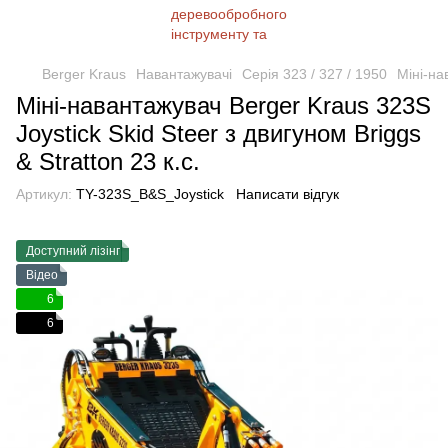
Berger Kraus
Навантажувачі
Серія 323 / 327 / 1950
Міні-на
Міні-навантажувач Berger Kraus 323S
Joystick Skid Steer з двигуном Briggs
& Stratton 23 к.с.
Артикул:
TY-323S_B&S_Joystick
Написати відгук
Доступний лізінг
Відео
6
6