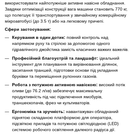
використовувати найпотужніше активне навісне обладнання.
Завдяки оптимізації конструкції вага машини становить 770 кг,
що полегшує її транспортування у звичайному комерційному
мікроавтобусі (до 3.5 т) або на легковому причепі.
Сфери застосування:
Керування в один дотик:
повний контроль над
напрямком руху та стрілою за допомогою одного
гідравлічного джойстика замість класичних важких важелів.
Професійний благоустрій та ландшафт:
ідеальний
інструмент для планування та вирівнювання ділянок,
засипання траншей, підготовки основи під укладання
бруківки та переміщення рулонних газонів.
Робота з потужною активною навіскою:
високий потік
оливи (до 76.2 л/хв) забезпечує максимальну
продуктивність під час підключення ямобурів,
траншеєкопачів, фрез чи культиваторів.
Ергономіка та зручність:
навантажувач обладнаний
піднятою складаною платформою для оператора,
підсвіткою приладів та потужною світлодіодною (LED)
системою робочого освітлення далекого радіуса дії.