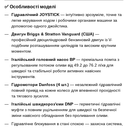
✅
Особливості моделі
Гідравлічний JOYSTICK
— інтуїтивно зрозуміле, точне та
легке керування ходом і робочими органами машини за
допомогою одного джойстика.
Двигун Briggs & Stratton Vanguard (США)
—
професійний двоциліндровий бензиновий двигун із V-
подібним розташуванням циліндрів та високим крутним
моментом.
Італійський головний насос BP
— преміальна помпа з
регульованим потоком оливи від 49.2 до 76.2 л/хв для
швидкої та стабільної роботи активних навісних
інструментів.
Гідромотори Danfoss (4 шт.)
— незалежний гідравлічний
повний привід на кожне колесо для впевненої прохідності
та тягового зусилля.
Італійські швидкороз'єми DNP
— герметичні гідравлічні
муфти з повним ущільненням для швидкої та безпечної
зміни навісного обладнання без проливання оливи.
Гідравлічне блокування в стані спокою — захисна система,