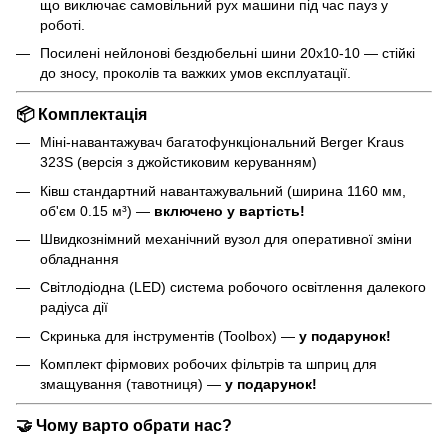
що виключає самовільний рух машини під час пауз у
роботі.
Посилені нейлонові бездюбельні шини 20x10-10 — стійкі
до зносу, проколів та важких умов експлуатації.
📦
Комплектація
Міні-навантажувач багатофункціональний Berger Kraus
323S (версія з джойстиковим керуванням)
Ківш стандартний навантажувальний (ширина 1160 мм,
об'єм 0.15 м³) —
включено у вартість!
Швидкознімний механічний вузол для оперативної зміни
обладнання
Світлодіодна (LED) система робочого освітлення далекого
радіуса дії
Скринька для інструментів (Toolbox) —
у подарунок!
Комплект фірмових робочих фільтрів та шприц для
змащування (тавотниця) —
у подарунок!
🤝
Чому варто обрати нас?