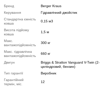
Бренд
Berger Kraus
Керування
Гідравлічний джойстик
Стандартна ємність
0,15 м3
ковша
Висота підйому
1,5 м
ковша
Макс.
300 кг
вантажопідйомність
Макс. гідравлічна
660 кг
вантажопідйомність
Двигун
Briggs & Stratton Vanguard V-Twin (2-
циліндровий, бензин)
Тип гарантії
Виробник
Гарантійний
12
термін, міс.