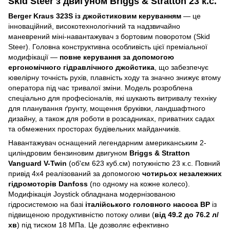
Skid Steer з двигуном Briggs & Stratton 23 к.с.
Berger Kraus 323S із джойстиковим керуванням
— це
інноваційний, високотехнологічний та надзвичайно
маневрений міні-навантажувач з бортовим поворотом (Skid
Steer). Головна конструктивна особливість цієї преміальної
модифікації —
повне керування за допомогою
ергономічного гідравлічного джойстика
, що забезпечує
ювелірну точність рухів, плавність ходу та значно знижує втому
оператора під час тривалої зміни. Модель розроблена
спеціально для професіоналів, які шукають витривалу техніку
для планування ґрунту, мощення бруківки, ландшафтного
дизайну, а також для роботи в розсадниках, приватних садах
та обмежених просторах будівельних майданчиків.
Навантажувач оснащений легендарним американським 2-
циліндровим бензиновим двигуном
Briggs & Stratton
Vanguard V-Twin
(об'єм 623 куб.см) потужністю 23 к.с. Повний
привід 4х4 реалізований за допомогою
чотирьох незалежних
гідромоторів Danfoss
(по одному на кожне колесо).
Модифікація Joystick обладнана модернізованою
гідросистемою на базі
італійського головного насоса BP
із
підвищеною продуктивністю потоку оливи (
від 49.2 до 76.2 л/
хв
) під тиском 18 МПа. Це дозволяє ефективно