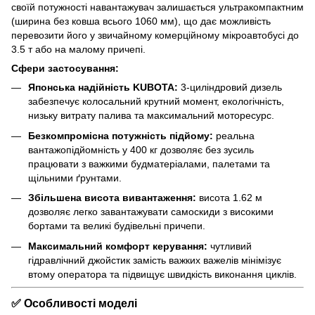
своїй потужності навантажувач залишається ультракомпактним
(ширина без ковша всього 1060 мм), що дає можливість
перевозити його у звичайному комерційному мікроавтобусі до
3.5 т або на малому причепі.
Сфери застосування:
Японська надійність KUBOTA:
3-циліндровий дизель
забезпечує колосальний крутний момент, екологічність,
низьку витрату палива та максимальний моторесурс.
Безкомпромісна потужність підйому:
реальна
вантажопідйомність у 400 кг дозволяє без зусиль
працювати з важкими будматеріалами, палетами та
щільними ґрунтами.
Збільшена висота вивантаження:
висота 1.62 м
дозволяє легко завантажувати самоскиди з високими
бортами та великі будівельні причепи.
Максимальний комфорт керування:
чутливий
гідравлічний джойстик замість важких важелів мінімізує
втому оператора та підвищує швидкість виконання циклів.
✅
Особливості моделі