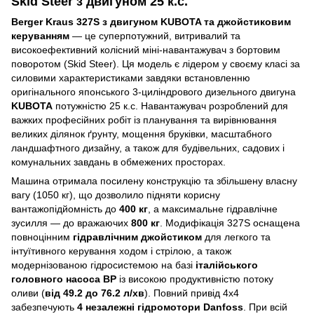
Skid Steer з двигуном 25 к.с.
Berger Kraus 327S з двигуном KUBOTA та джойстиковим
керуванням
— це суперпотужний, витривалий та
високоефективний колісний міні-навантажувач з бортовим
поворотом (Skid Steer). Ця модель є лідером у своєму класі за
силовими характеристиками завдяки встановленню
оригінального японського 3-циліндрового дизельного двигуна
KUBOTA
потужністю 25 к.с. Навантажувач розроблений для
важких професійних робіт із планування та вирівнювання
великих ділянок ґрунту, мощення бруківки, масштабного
ландшафтного дизайну, а також для будівельних, садових і
комунальних завдань в обмежених просторах.
Машина отримала посилену конструкцію та збільшену власну
вагу (1050 кг), що дозволило підняти корисну
вантажопідйомність до
400 кг
, а максимальне гідравлічне
зусилля — до вражаючих
800 кг
. Модифікація 327S оснащена
повноцінним
гідравлічним джойстиком
для легкого та
інтуїтивного керування ходом і стрілою, а також
модернізованою гідросистемою на базі
італійського
головного насоса BP
із високою продуктивністю потоку
оливи (
від 49.2 до 76.2 л/хв
). Повний привід 4х4
забезпечують
4 незалежні гідромотори Danfoss
. При всій