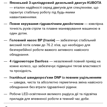
Японський 3-циліндровий дизельний двигун KUBOTA
— еталон надійності серед двигунів для спецтехніки, що
гарантує стабільну роботу під будь-якими
навантаженнями.
Повне керування гідравлічним джойстиком
— ювелірна
точність рухів стріли та плавне маневрування машиною в
один дотик.
Головний насос BP (Італія)
— забезпечує стабільний
високий потік оливи до 76.2 л/хв, що необхідно для
безперебійної роботи важкого активного навісного
обладнання.
4 гідромотори Danfoss
— незалежний повний привід на
кожне колесо, що забезпечує підвищені тягові властивості
та прохідність.
Італійські швидкороз'єми DNP із повним ущільненням
— швидка, чиста та абсолютно герметична зміна навісного
обладнання без втрати гідравлічної рідини.
Робоче LED-освітлення великого радіуса дії та підсвітка
приладів для впевненої роботи в темний час доби.