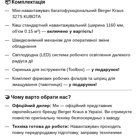
📦
Комплектація
Міні-навантажувач багатофункціональний Berger Kraus
327S KUBOTA
Ківш стандартний навантажувальний (ширина 1160 мм,
об'єм 0.15 м³) —
включено у вартість!
Швидкознімний механізм для оперативної зміни
обладнання
Світлодіодна (LED) система робочого освітлення далекого
радіуса дії
Скринька для інструментів (Toolbox) —
у подарунок!
Комплект фірмових робочих фільтрів та шприц для
змащування (тавотниця) —
у подарунок!
🤝
Чому варто обрати нас?
Офіційний дилер:
Ми — офіційний представник
європейського бренду Berger Kraus в Україні. Ви отримуєте
повністю оригінальну техніку безпосередньо з заводу.
Техніка готова до роботи:
Навантажувач проходить
повну передпродажну підготовку, заправку технічними