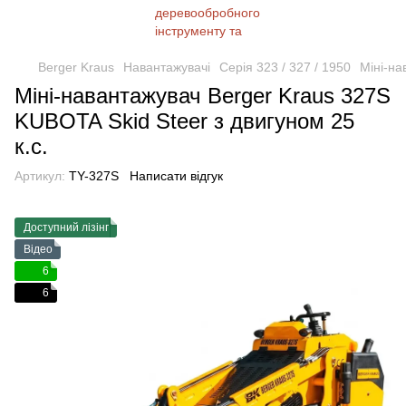
Berger Kraus
Навантажувачі
Серія 323 / 327 / 1950
Міні-на
Міні-навантажувач Berger Kraus 327S
KUBOTA Skid Steer з двигуном 25
к.с.
Артикул:
TY-327S
Написати відгук
Доступний лізінг
Відео
6
6