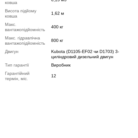
ковша
Висота підйому
1,62 м
ковша
Макс.
400 кг
вантажопідйомність
Макс. гідравлічна
800 кг
вантажопідйомність
Двигун
Kubota (D1105-EF02 чи D1703) 3-
циліндровий дизельний двигун
Тип гарантії
Виробник
Гарантійний
12
термін, міс.