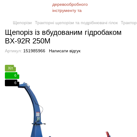
Щепорізи
Тракторні щепорізи та подрібнювачі гілок
Трактор
Щепоріз із вбудованим гідробаком
BX-92R 250M
Артикул:
151985966
Написати відгук
Хіт
6
6