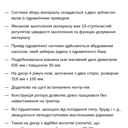
Система збору матеріалу складається з двох зубчастих
валів із гідравлічним приводом.
Механізм захоплення матеріалу має 10-ступінчастий
регулятор швидкості захоплення та функцію дозування
матеріалу.
Привід гідравлічної системи здійснюється вбудованим
насосом, який забирає рідину з гідравлічного бака.
Подрібнювальна машина має масивний диск діаметром
835 мм і товщиною 30 мм.
На диску 4 ріжучі ножі, заточених з двох сторін, розміром
318 мм х 100 мм.
Додатково на щиті встановлено контр-ніж.
Конструкція ротора дозволяє довго працювати без
навантаження на трактор.
Всі підшипники, захищені від попадання пилу, бруду і т. д.,
змащуються легкодоступними мастильними рідинами.
Також на диску є відбійні молотки (лопати), що