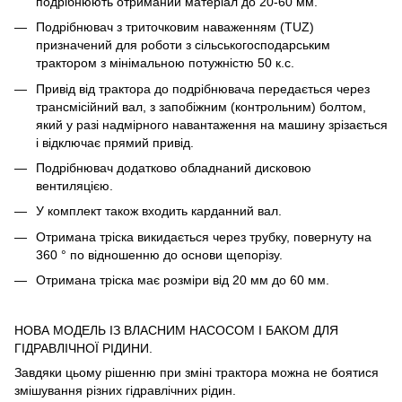
подрібнюють отриманий матеріал до 20-60 мм.
Подрібнювач з триточковим наваженням (TUZ)
призначений для роботи з сільськогосподарським
трактором з мінімальною потужністю 50 к.с.
Привід від трактора до подрібнювача передається через
трансмісійний вал, з запобіжним (контрольним) болтом,
який у разі надмірного навантаження на машину зрізається
і відключає прямий привід.
Подрібнювач додатково обладнаний дисковою
вентиляцією.
У комплект також входить карданний вал.
Отримана тріска викидається через трубку, повернуту на
360 ° по відношенню до основи щепорізу.
Отримана тріска має розміри від 20 мм до 60 мм.
НОВА МОДЕЛЬ ІЗ ВЛАСНИМ НАСОСОМ І БАКОМ ДЛЯ
ГІДРАВЛІЧНОЇ РІДИНИ.
Завдяки цьому рішенню при зміні трактора можна не боятися
змішування різних гідравлічних рідин.