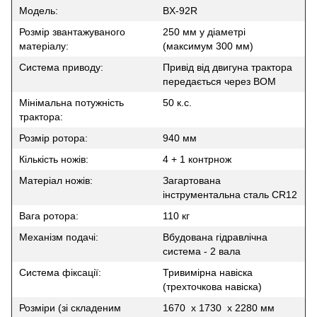
Модель:
BX-92R
Розмір звантажуваного
250 мм у діаметрі
матеріалу:
(максимум 300 мм)
Система приводу:
Привід від двигуна трактора
передається через ВОМ
Мінімальна потужність
50 к.с.
трактора:
Розмір ротора:
940 мм
Кількість ножів:
4 + 1 контрнож
Матеріал ножів:
Загартована
інструментальна сталь CR12
Вага ротора:
110 кг
Механізм подачі:
Вбудована гідравлічна
система - 2 вала
Система фіксації:
Тривимірна навіска
(трехточкова навіска)
Розміри (зі складеним
1670 x 1730 x 2280 мм