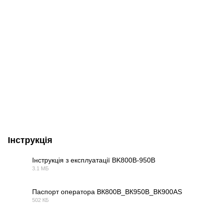
Інструкція
Інструкція з експлуатації BK800В-950В
3.1 МБ
PDF
Паспорт оператора ВК800В_ВК950В_ВК900АS
502 КБ
PDF