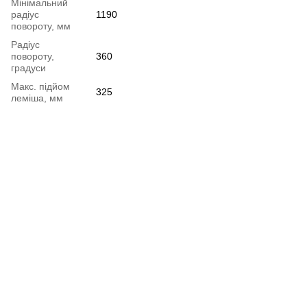
Мінімальний
радіус
1190
повороту, мм
Радіус
повороту,
360
градуси
Макс. підйом
325
леміша, мм