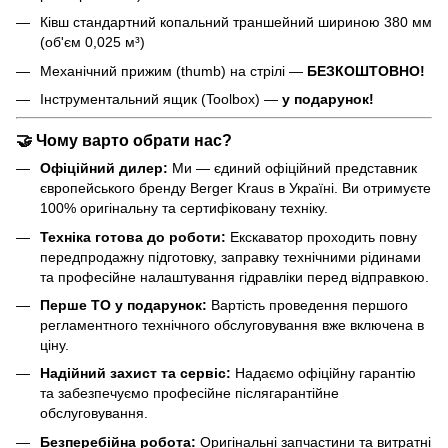
Ківш стандартний копальний траншейний шириною 380 мм
(об'єм 0,025 м³)
Механічний прижим (thumb) на стрілі —
БЕЗКОШТОВНО!
Інструментальний ящик (Toolbox) —
у подарунок!
🤝
Чому варто обрати нас?
Офіційний дилер:
Ми — єдиний офіційний представник
європейського бренду Berger Kraus в Україні. Ви отримуєте
100% оригінальну та сертифіковану техніку.
Техніка готова до роботи:
Екскаватор проходить повну
передпродажну підготовку, заправку технічними рідинами
та професійне налаштування гідравліки перед відправкою.
Перше ТО у подарунок:
Вартість проведення першого
регламентного технічного обслуговування вже включена в
ціну.
Надійний захист та сервіс:
Надаємо офіційну гарантію
та забезпечуємо професійне післягарантійне
обслуговування.
Безперебійна робота:
Оригінальні запчастини та витратні