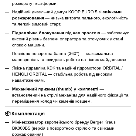
розвороту платформи.
Надійний дизельний двигун KOOP EURO 5 зі
свічками
розжарювання
— низька витрата пального, екологічність
та легкий зимовий старт.
Гідравлічне блокування під час простою
— забезпечує
високий рівень безпеки оператора та оточуючих у стані
спокою машини.
Повністю поворотна башта (360°) — максимальна
маневреність та швидкість роботи на тісних майданчиках.
Якісна гідравліка KDK та надійні гідромотори ORBITAL /
HENGLI ORBITAL — стабільна робота під високим
навантаженням.
Механічний прижим (thumb) у комплекті
—
встановлений на стрілі механізм для надійного фіксації та
переміщення колод чи каменів ковшем.
📦
Комплектація
Міні-екскаватор європейського бренду Berger Kraus
BK800BS (версія з поворотною стрілою та свічками
розжарювання)