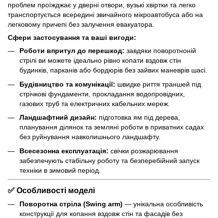
проблем проїжджає у дверні отвори, вузькі хвіртки та легко
транспортується всередині звичайного мікроавтобуса або на
легковому причепі без залучення евакуатора.
Сфери застосування та ваші вигоди:
Роботи впритул до перешкод:
завдяки поворотноній
стрілі ви можете ідеально рівно копати вздовж стін
будинків, парканів або бордюрів без зайвих маневрів шасі.
Будівництво та комунікації:
швидке риття траншей під
стрічкові фундаменти, прокладання водопровідних,
газових труб та електричних кабельних мереж.
Ландшафтний дизайн:
підготовка ям під дерева,
планування ділянок та земляні роботи в приватних садах
без руйнування навколишнього ландшафту.
Всесезонна експлуатація:
свічки розжарювання
забезпечують стабільну роботу та безперебійний запуск
техніки в зимовий період.
✅
Особливості моделі
Поворотна стріла (Swing arm)
— унікальна особливість
конструкції для копання вздовж стін та фасадів без