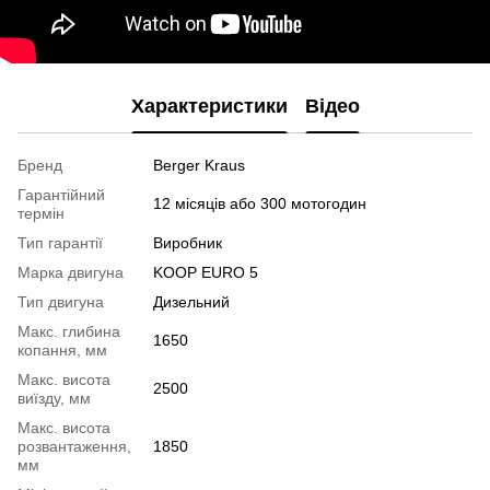
Характеристики
Відео
Бренд
Berger Kraus
Гарантійний
12 місяців або 300 мотогодин
термін
Тип гарантії
Виробник
Марка двигуна
KOOP EURO 5
Тип двигуна
Дизельний
Макс. глибина
1650
копання, мм
Макс. висота
2500
виїзду, мм
Макс. висота
розвантаження,
1850
мм