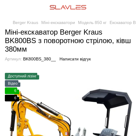
Berger Kraus
Міні-екскаватори
Модель 850 кг
Екскаватор 
Міні-екскаватор Berger Kraus
BK800BS з поворотною стрілою, ківш
380мм
Артикул:
BK800BS_380__
Написати відгук
Доступний лізінг
Відео
6
6