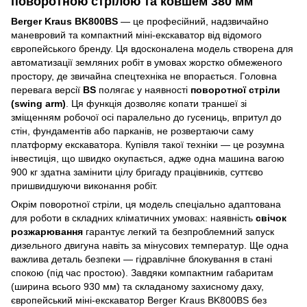
поворотною стрілою та ковшем 380 мм
Berger Kraus BK800BS
— це професійний, надзвичайно
маневровий та компактний міні-екскаватор від відомого
європейського бренду. Ця вдосконалена модель створена для
автоматизації земляних робіт в умовах жорстко обмеженого
простору, де звичайна спецтехніка не впорається. Головна
перевага версії
BS
полягає у наявності
поворотної стріли
(swing arm)
. Ця функція дозволяє копати траншеї зі
зміщенням робочої осі паралельно до гусениць, впритул до
стін, фундаментів або парканів, не розвертаючи саму
платформу екскаватора. Купівля такої техніки — це розумна
інвестиція, що швидко окупається, адже одна машина вагою
900 кг здатна замінити цілу бригаду працівників, суттєво
пришвидшуючи виконання робіт.
Окрім поворотної стріли, ця модель спеціально адаптована
для роботи в складних кліматичних умовах: наявність
свічок
розжарювання
гарантує легкий та безпроблемний запуск
дизельного двигуна навіть за мінусових температур. Ще одна
важлива деталь безпеки — гідравлічне блокування в стані
спокою (під час простою). Завдяки компактним габаритам
(ширина всього 930 мм) та складаному захисному даху,
європейський міні-екскаватор Berger Kraus BK800BS без