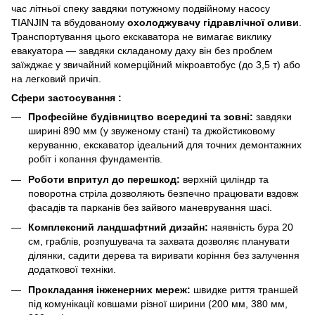
час літньої спеку завдяки потужному подвійному насосу
TIANJIN та вбудованому
охолоджувачу гідравлічної оливи
.
Транспортування цього екскаватора не вимагає виклику
евакуатора — завдяки складаному даху він без проблем
заїжджає у звичайний комерційний мікроавтобус (до 3,5 т) або
на легковий причіп.
Сфери застосування :
Професійне будівництво всередині та зовні:
завдяки
ширині 890 мм (у звуженому стані) та джойстиковому
керуванню, екскаватор ідеальний для точних демонтажних
робіт і копання фундаментів.
Роботи впритул до перешкод:
верхній циліндр та
поворотна стріла дозволяють безпечно працювати вздовж
фасадів та парканів без зайвого маневрування шасі.
Комплексний ландшафтний дизайн:
наявність бура 20
см, граблів, розпушувача та захвата дозволяє планувати
ділянки, садити дерева та виривати коріння без залучення
додаткової техніки.
Прокладання інженерних мереж:
швидке риття траншей
під комунікації ковшами різної ширини (200 мм, 380 мм,