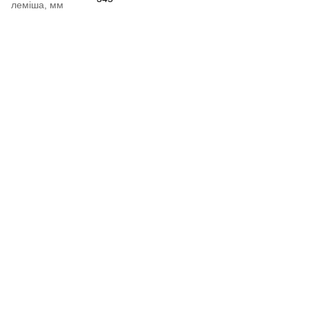
леміша, мм