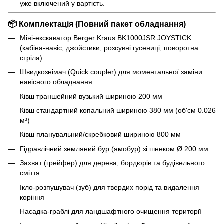
уже включений у вартість.
📦
Комплектація (Повний пакет обладнання)
Міні-екскаватор Berger Kraus BK1000JSR JOYSTICK
(кабіна-навіс, джойстики, розсувні гусениці, поворотна
стріла)
Швидкознімач (Quick coupler) для моментальної заміни
навісного обладнання
Ківш траншейний вузький шириною 200 мм
Ківш стандартний копальний шириною 380 мм (об'єм 0.026
м³)
Ківш планувальний/скребковий шириною 800 мм
Гідравлічний земляний бур (ямобур) зі шнеком Ø 200 мм
Захват (грейфер) для дерева, бордюрів та будівельного
сміття
Ікло-розпушувач (зуб) для твердих порід та видалення
коріння
Насадка-граблі для ландшафтного очищення території