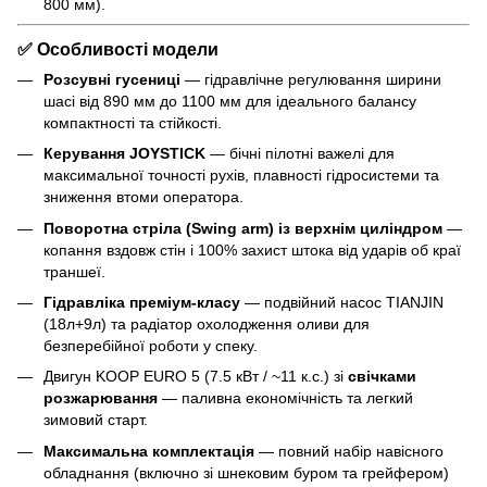
800 мм).
✅
Особливості модели
Розсувні гусениці
— гідравлічне регулювання ширини
шасі від 890 мм до 1100 мм для ідеального балансу
компактності та стійкості.
Керування JOYSTICK
— бічні пілотні важелі для
максимальної точності рухів, плавності гідросистеми та
зниження втоми оператора.
Поворотна стріла (Swing arm) із верхнім циліндром
—
копання вздовж стін і 100% захист штока від ударів об краї
траншеї.
Гідравліка преміум-класу
— подвійний насос TIANJIN
(18л+9л) та радіатор охолодження оливи для
безперебійної роботи у спеку.
Двигун KOOP EURO 5 (7.5 кВт / ~11 к.с.) зі
свічками
розжарювання
— паливна економічність та легкий
зимовий старт.
Максимальна комплектація
— повний набір навісного
обладнання (включно зі шнековим буром та грейфером)