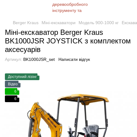
Berger Kraus
Міні-екскаватори
Модель 900-1000 кг
Екскав
Міні-екскаватор Berger Kraus
BK1000JSR JOYSTICK з комплектом
аксесуарів
Артикул:
BK1000JSR_set
Написати відгук
Доступний лізінг
Відео
6
6