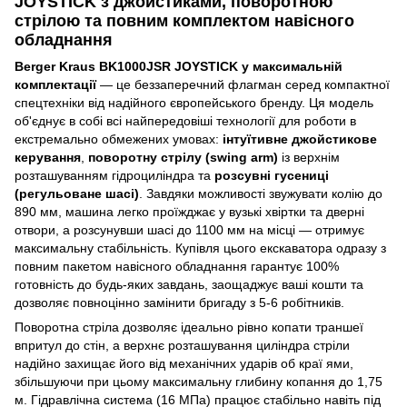
JOYSTICK з джойстиками, поворотною
стрілою та повним комплектом навісного
обладнання
Berger Kraus BK1000JSR JOYSTICK у максимальній
комплектації
— це беззаперечний флагман серед компактної
спецтехніки від надійного європейського бренду. Ця модель
об'єднує в собі всі найпередовіші технології для роботи в
екстремально обмежених умовах:
інтуїтивне джойстикове
керування
,
поворотну стрілу (swing arm)
із верхнім
розташуванням гідроциліндра та
розсувні гусениці
(регульоване шасі)
. Завдяки можливості звужувати колію до
890 мм, машина легко проїжджає у вузькі хвіртки та дверні
отвори, а розсунувши шасі до 1100 мм на місці — отримує
максимальну стабільність. Купівля цього екскаватора одразу з
повним пакетом навісного обладнання гарантує 100%
готовність до будь-яких завдань, заощаджує ваші кошти та
дозволяє повноцінно замінити бригаду з 5-6 робітників.
Поворотна стріла дозволяє ідеально рівно копати траншеї
впритул до стін, а верхнє розташування циліндра стріли
надійно захищає його від механічних ударів об краї ями,
збільшуючи при цьому максимальну глибину копання до 1,75
м. Гідравлічна система (16 МПа) працює стабільно навіть під