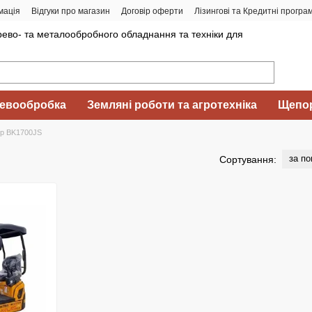
мація
Відгуки про магазин
Договір оферти
Лізингові та Кредитні програ
ево- та металообробного обладнання та техніки для
евообробка
Земляні роботи та агротехніка
Щепор
ор BK1700JS
за п
Сортування: