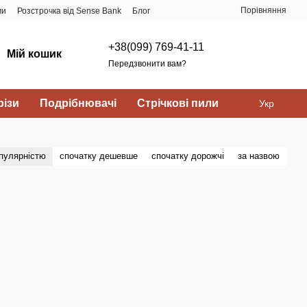
Порівняння
ми
Розстрочка від Sense Bank
Блог
+38(099) 769-41-11
Мій кошик
Передзвонити вам?
ізи
Подрібнювачі
Стрічкові пили
Укр
опулярністю
спочатку дешевше
спочатку дорожчі
за назвою