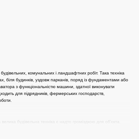
удівельних, комунальних і ландшафтних робіт. Така техніка
х, біля будинків, уздовж парканів, поряд із фундаментами або
аватора з функціональністю машини, здатної виконувати
ходить для підрядників, фермерських господарств,
оботи.
велика будівельна техніка є надто громіздкою для об’єкта.
ажних систем, благоустрою територій і планування ґрунту.
важливо під час роботи на будівельних майданчиках,