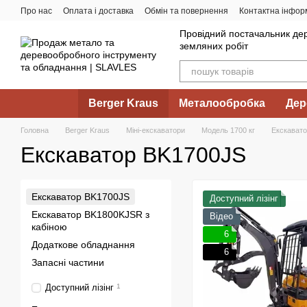
Перейти до основного контенту
Про нас
Оплата і доставка
Обмін та повернення
Контактна інфор
Провідний постачальник дер
земляних робіт
Berger Kraus
Металообробка
Дер
Головна
Berger Kraus
Міні-екскаватори
Модель 1700 кг
Екскават
Екскаватор BK1700JS
Екскаватор BK1700JS
Доступний лізінг
Екскаватор BK1800KJSR з
Відео
кабіною
6
Додаткове обладнання
6
Запасні частини
Доступний лізінг
1