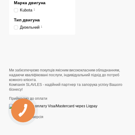
Марка двигуна
присадибних територіях а
без зайвого пошкодження
Kubota
1
Тип двигуна
Двигун Kubota 
Дизельний
1
Однією з ключових перева
Для оператора це означає
обладнання. Екскаватор B
робочих процесів. Гідрав
фундаментів або готових
Джойстикове ке
Ми забезпечуємо покупців якісним висококласним обладнанням,
надаючи кваліфіковані послуги, індивідуальний підхід до потреб
Екскаватор Berger Kraus
кожного клієнта.
керування на підлокітник
Компанія SLAVLES - надійний партнер та запорука успіху Вашого
бізнесу!
зменшує втому, допомагає
досвідченого оператора, т
Приймаємо до оплати
Поворотна стрі
Мобільна версія
Поворотна стріла — важли
опор і господарських спо
прокладання інженерних 