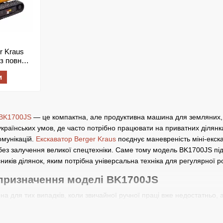
r Kraus
з повною
воротною
и
 BK1700JS
— це компактна, але продуктивна машина для земляних, б
країнських умов, де часто потрібно працювати на приватних ділянка
омунікацій.
Екскаватор Berger Kraus
поєднує маневреність міні-екск
без залучення великої спецтехніки. Саме тому модель BK1700JS під
ників ділянок, яким потрібна універсальна техніка для регулярної р
 призначення моделі BK1700JS
 для тих випадків, коли звичайної ручної праці вже недостатньо, а 
тися для копання траншей, підготовки котлованів, формування дрен
з гусеничною базою забезпечує стійкість на нерівній поверхні, що 