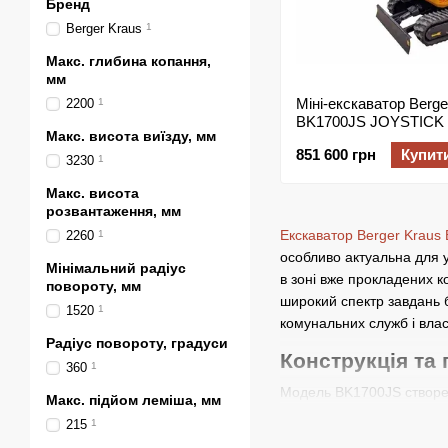
Бренд
Berger Kraus
1
Макс. глибина копання,
мм
Міні-екскаватор Berge
2200
1
BK1700JS JOYSTICK 
Макс. висота виїзду, мм
комплектацією та по
851 600 грн
Купит
стрілою, KUBOTA
3230
1
Макс. висота
розвантаження, мм
Екскаватор Berger Kraus
2260
1
особливо актуальна для у
Мінімальний радіус
в зоні вже прокладених к
повороту, мм
широкий спектр завдань 
1520
1
комунальних служб і влас
Радіус повороту, градуси
Конструкція та
360
1
Модель BK1700JS створена
Макс. підйом леміша, мм
Вона може використовува
215
1
Екскаватор Berger Kraus 