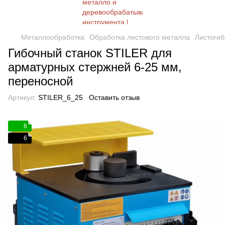
Металлообработка
Обработка листового металла
Листогиб
Гибочный станок STILER для
арматурных стержней 6-25 мм,
переносной
Артикул:
STILER_6_25
Оставить отзыв
6
6