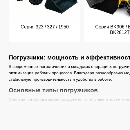
Серия 323 / 327 / 1950
Серия BK906 / 
BK2812T
Погрузчики: мощность и эффективност
В современных логистических и складских операциях погрузчи
оптимизация рабочих процессов. Благодаря разнообразию мо
стабильную производительность и удобство в работе.
Основные типы погрузчиков
Сначала погрузчики можно разделить по типу двигателя и кон
Дизельные погрузчики — мощные модели для тяжёлых усло
Бензиновые/газовые погрузчики — экономичные решения д
Электрические погрузчики — бесшумные и экологически чи