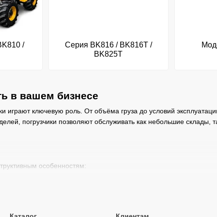
BK810 /
Серия BK816 / BK816T /
Мод
BK825T
ь в вашем бизнесе
ки играют ключевую роль. От объёма груза до условий эксплуатаци
делей, погрузчики позволяют обслуживать как небольшие склады, 
структивным особенностям:
вий, подходят для открытых площадок и интенсивной работы.
ля средних нагрузок, менее шумные и более экологичные.
стые, идеальны для работы в помещениях с высокими требованиями
Каталог
Клиентам