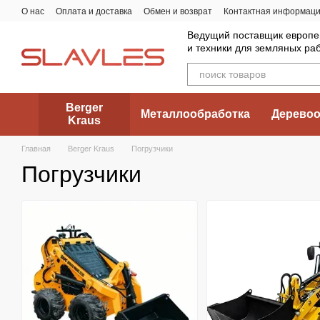
Перейти к основному контенту
О нас
Оплата и доставка
Обмен и возврат
Контактная информац
Ведущий поставщик европе
и техники для земляных ра
Berger
Металлообработка
Деревоо
Kraus
Главная
Berger Kraus
Погрузчики
Погрузчики