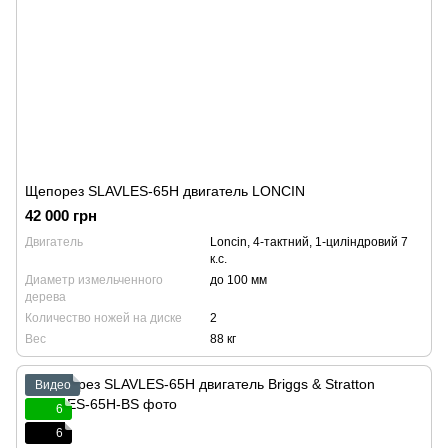
Щепорез SLAVLES-65H двигатель LONCIN
42 000 грн
Двигатель
Loncin, 4-тактний, 1-циліндровий 7
к.с.
Диаметр измельченного
до 100 мм
дерева
Количество ножей на диске
2
Вес
88 кг
Видео
6
6