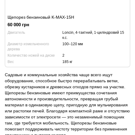
Щепорез бензиновый K-MAX-15H
60 000 грн
Двигатель
Loncin, 4-тактний, 1-циліндровий 15
к.с.
Диаметр измельченного
100–120 мм
дерева
Количество ножей на диске
2
Вес
185 кг
Садовые и коммунальные хозяйства чаще всего ищут
оборудование, способное быстро перерабатывать ветки,
обрезку кустарников и древесных отходов прямо на участке.
Щепорезы бензиновые имеют преимущества сочетания
автономности и производительности, превращая грубый
материал в одинаковую щепу, пригодную для мульчирования
или растопки печей. Благодаря компактной раме и отсутствию
зависимости от электросети — это незаменимый помощник
там, где требуется мобильность. Щепорезы бензиновые
помогают поддерживать чистоту территории без применения