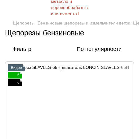
Щепорезы
Бензиновые щепорезы и измельчители веток
Ще
Щепорезы бензиновые
Фильтр
По популярности
Видео
6
6