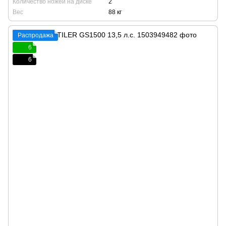
Количество ножей на диске
2
Вес
88 кг
Распродажа
6
6