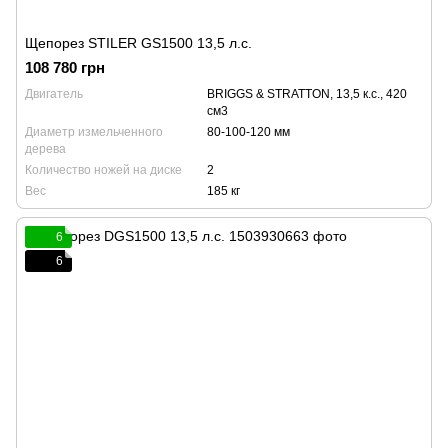
Щепорез STILER GS1500 13,5 л.с.
108 780 грн
Двигатель
BRIGGS & STRATTON, 13,5 к.с., 420
см3
Диаметр измельченного
80-100-120 мм
дерева
Количество ножей на диске
2
Вес
185 кг
6
6