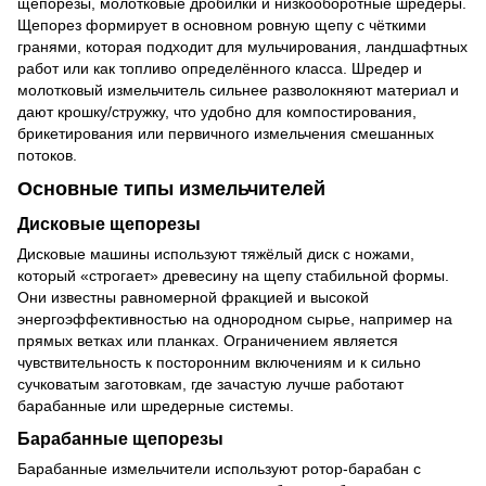
щепорезы, молотковые дробилки и низкооборотные шредеры.
Щепорез формирует в основном ровную щепу с чёткими
гранями, которая подходит для мульчирования, ландшафтных
работ или как топливо определённого класса. Шредер и
молотковый измельчитель сильнее разволокняют материал и
дают крошку/стружку, что удобно для компостирования,
брикетирования или первичного измельчения смешанных
потоков.
Основные типы измельчителей
Дисковые щепорезы
Дисковые машины используют тяжёлый диск с ножами,
который «строгает» древесину на щепу стабильной формы.
Они известны равномерной фракцией и высокой
энергоэффективностью на однородном сырье, например на
прямых ветках или планках. Ограничением является
чувствительность к посторонним включениям и к сильно
сучковатым заготовкам, где зачастую лучше работают
барабанные или шредерные системы.
Барабанные щепорезы
Барабанные измельчители используют ротор-барабан с