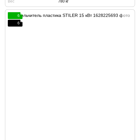
Вес
780 кг
6
6