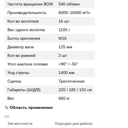
Частота вращения ВОМ
540 об/мин
Производительность
6000–16000 м²/ч
Кол-во молотков
16 шт
Вес одного молотка
1105 г
Болты крепления
M16
Диаметр вала
125 мм
Кол-во ремней
3 шт
Угол наклона головки
+90° / -55°
Ход стрелы
1400 мм
Сцепка
Трехточечная
Габариты (Ш/Д/В)
220 / 185 / 102 см
Вес
660 кг
🔩
Область применения
Тип местности
Подходит для работы