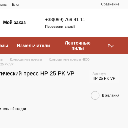
Сравнение
аммы
Блог
+38(099) 769-41-11
Мой заказ
Перезвонить вам?
Ленточные
езы
Измельчители
Рус
пилы
сы
Кривошипные прессы
Кривошипные прессы HICO
 25 PK VP
ический пресс HP 25 PK VP
Артикул
HP 25 PK VP
В желания
тельной скидки