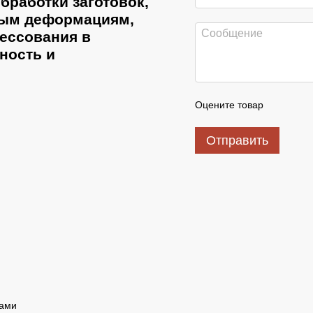
бработки заготовок,
бым деформациям,
рессования в
ность и
Оцените товар
Отправить
зами