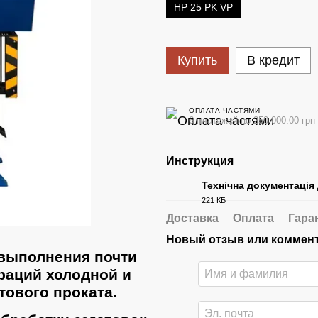
HP 25 PK VP
Купить
В кредит
ОПЛАТА ЧАСТЯМИ
6 платежей по 250 000.00 грн
Инструкция
Технічна документація
221 КБ
PDF
Доставка
Оплата
Гара
Новый отзыв или коммен
выполнения почти
раций холодной и
тового проката.