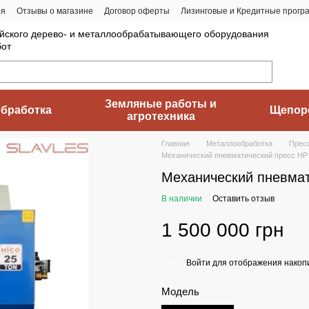
ия
Отзывы о магазине
Договор оферты
Лизинговые и Кредитные прогр
йского дерево- и металлообрабатывающего оборудования
бот
Земляные работы и
бработка
Щепор
агротехника
Главная
Металлообработка
Прес
Механический пневматический пресс HP
Механический пневмат
В наличии
Оставить отзыв
1 500 000 грн
Войти
для отображения накопи
%
Модель