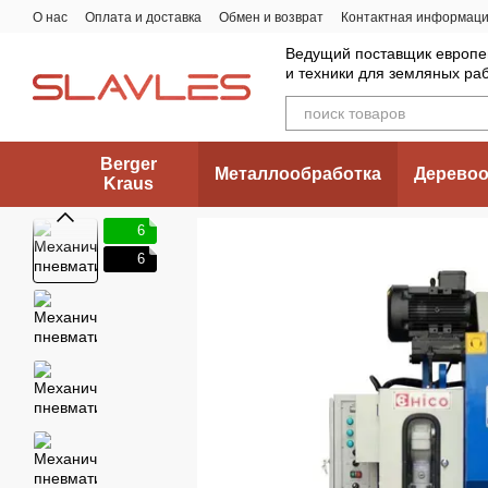
Перейти к основному контенту
О нас
Оплата и доставка
Обмен и возврат
Контактная информац
Ведущий поставщик европе
и техники для земляных ра
Berger
Металлообработка
Деревоо
Kraus
6
6