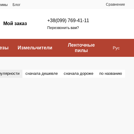
Сравнение
аммы
Блог
+38(099) 769-41-11
Мой заказ
Перезвонить вам?
Ленточные
езы
Измельчители
Рус
пилы
пулярности
сначала дешевле
сначала дороже
по названию