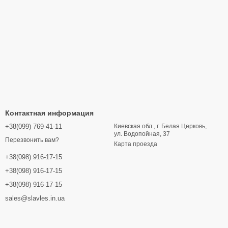
5 с жидкостным охлаждением. Его рабочий объем составляет
rger Kraus получает стабильное питание гидравлики и ходовых
лняют электрическую систему.
сти до 61,6 л/мин. Производительность системы
ки грунта Экскаватор Berger Kraus плавно реагирует на
Контактная информация
понентами EATON отвечают за работу платформы и шасси.
+38(099) 769-41-11
Киевская обл., г. Белая Церковь,
ул. Водопойная, 37
Перезвонить вам?
Карта проезда
. Это упрощает формирование траншей вдоль фундаментов,
+38(098) 916-17-15
erger Kraus корректирует направление копания в доступной
+38(098) 916-17-15
аций рядом с неподвижными объектами.
+38(098) 916-17-15
sales@slavles.in.ua
ное положение облегчает движение в ограниченном
еницах шириной 250 мм Экскаватор Berger Kraus сохраняет