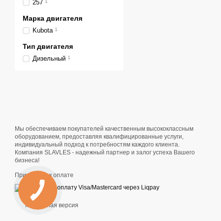
257
1
грунта.
Марка двигателя
Двигатель KUB
Kubota
1
Силовой основой BK2800
Тип двигателя
1,123 л, а номинальная 
Дизельный
1
механизмов. Двигатель с
Гидравлическа
В гидравлическом контур
поддерживает согласован
команды джойстиков без
Мы обеспечиваем покупателей качественным высококлассным
Поворотная стр
оборудованием, предоставляя квалифицированные услуги,
индивидуальный подход к потребностям каждого клиента.
Конструкция стрелы поз
Компания SLAVLES - надежный партнер и залог успеха Вашего
бордюров и ограждений. 
бизнеса!
зоне. Боковое смещение
Принимаем к оплате
Раздвижная ко
Внешняя ширина гусенич
Мобильная версия
пространстве, а расшире