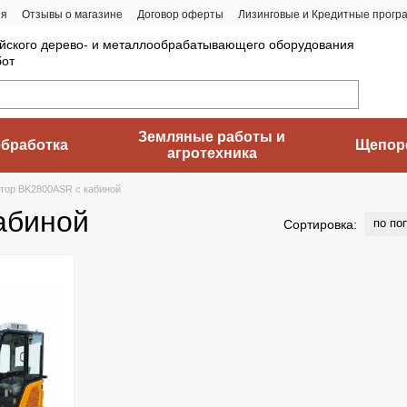
ия
Отзывы о магазине
Договор оферты
Лизинговые и Кредитные прогр
йского дерево- и металлообрабатывающего оборудования
бот
Земляные работы и
бработка
Щепор
агротехника
тор BK2800ASR с кабиной
абиной
по по
Сортировка: