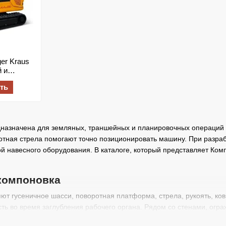
er Kraus
 и
ть
азначена для земляных, траншейных и планировочных операций в 
отная стрела помогают точно позиционировать машину. При разра
й навесного оборудования. В каталоге, который представляет Комп
компоновка
т гусеничное шасси, поворотная платформа, стрела, рукоять, ков
ть во время заглубления рабочего органа. Рядом со стенами, огр
ез лишних маневров. Платформа вращается на 360 градусов, обес