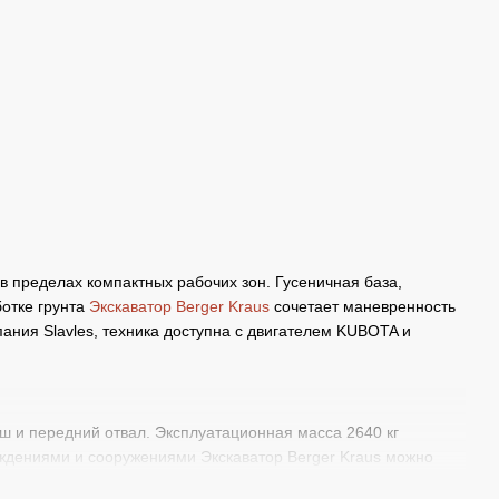
пределах компактных рабочих зон. Гусеничная база,
ботке грунта
Экскаватор Berger Kraus
сочетает маневренность
ания Slavles, техника доступна с двигателем KUBOTA и
ш и передний отвал. Эксплуатационная масса 2640 кг
аждениями и сооружениями Экскаватор Berger Kraus можно
печивая последовательное копание, перенос и выгрузку