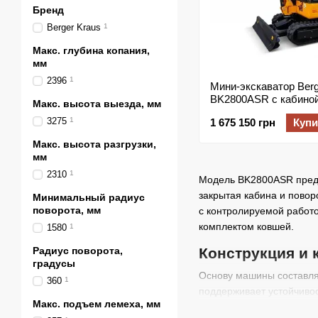
Бренд
Berger Kraus
1
Макс. глубина копания,
мм
2396
1
Мини-экскаватор Berg
BK2800ASR с кабиной
Макс. высота выезда, мм
двигателем KUBOTA
3275
1
1 675 150 грн
Купи
Макс. высота разгрузки,
мм
2310
1
Модель BK2800ASR предн
закрытая кабина и повор
Минимальный радиус
поворота, мм
с контролируемой работо
комплектом ковшей.
1580
1
Радиус поворота,
Конструкция и 
градусы
Основу машины составляю
360
1
поддерживает устойчивос
Макс. подъем лемеха, мм
точно позиционировать б