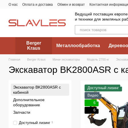
Перейти к основному контенту
О нас
Оплата и доставка
Обмен и возврат
Контактная информац
Ведущий поставщик европе
и техники для земляных ра
Berger
Металлообработка
Деревоо
Kraus
Главная
Berger Kraus
Мини-экскаваторы
Модель 2700 кг
Экскава
Экскаватор BK2800ASR с к
Экскаватор BK2800ASR с
Доступный лизинг
кабиной
Видео
Дополнительное
6
оборудование
6
Запчасти
Доступный лизинг
1