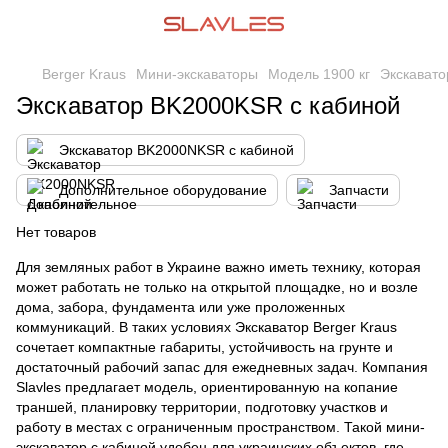
Berger Kraus
Мини-экскаваторы
Модель 1900 кг
Экскавато
Экскаватор BK2000KSR с кабиной
Экскаватор BK2000NKSR с кабиной
Дополнительное оборудование
Запчасти
Нет товаров
Для земляных работ в Украине важно иметь технику, которая
может работать не только на открытой площадке, но и возле
дома, забора, фундамента или уже проложенных
коммуникаций. В таких условиях
Экскаватор Berger Kraus
сочетает компактные габариты, устойчивость на грунте и
достаточный рабочий запас для ежедневных задач.
Компания
Slavles
предлагает модель, ориентированную на копание
траншей, планировку территории, подготовку участков и
работу в местах с ограниченным пространством. Такой мини-
экскаватор с кабиной удобен для украинских объектов, где