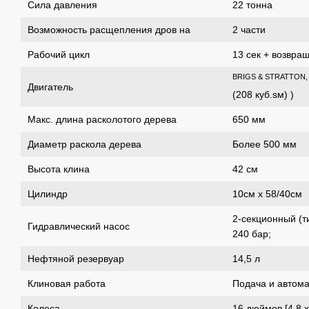
Сила давления
22 тонна
Возможность расщепления дров на
2 части
Рабочий цикл
13 сек + возвра
BRIGS & STRATTON, 
Двигатель
(208 куб.sм)
)
Макс.
длина расколотого дерева
650 мм
Диаметр раскола дерева
Более 500 мм
Высота клина
42 см
Цилиндр
10см х 58/40см
2-секционный (т
Гидравлический насос
240 бар;
Нефтяной резервуар
14,5 л
Клиновая работа
Подача и автома
Колеса
16 дюймов [4,8 х