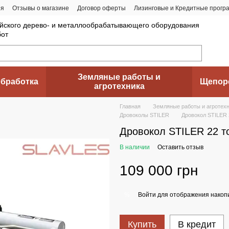
ия
Отзывы о магазине
Договор оферты
Лизинговые и Кредитные прогр
йского дерево- и металлообрабатывающего оборудования
бот
Земляные работы и
бработка
Щепор
агротехника
Главная
Земляные работы и агротех
Дровоколы STILER
Дровокол STILER
Дровокол STILER 22 
В наличии
Оставить отзыв
109 000 грн
Войти
для отображения накопи
%
Купить
В кредит