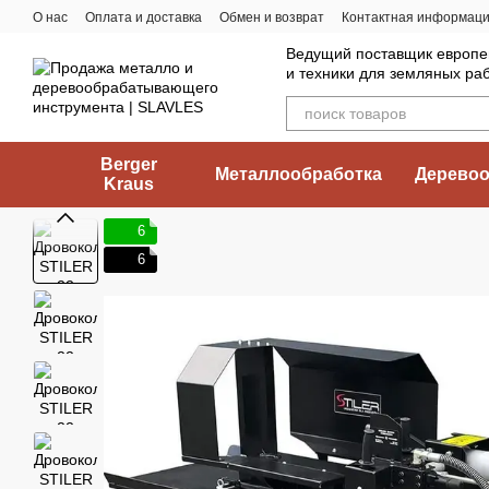
Перейти к основному контенту
О нас
Оплата и доставка
Обмен и возврат
Контактная информац
Ведущий поставщик европе
и техники для земляных ра
Berger
Металлообработка
Деревоо
Kraus
6
6