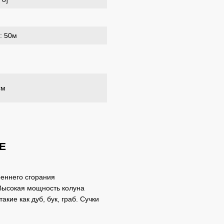
: 50м
см
E
еннего сгорания
Высокая мощность колуна
кие как дуб, бук, граб. Сучки