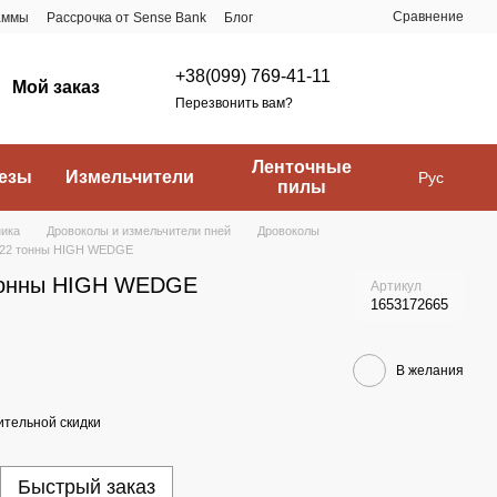
Сравнение
аммы
Рассрочка от Sense Bank
Блог
+38(099) 769-41-11
Мой заказ
Перезвонить вам?
Ленточные
езы
Измельчители
Рус
пилы
ника
Дровоколы и измельчители пней
Дровоколы
 22 тонны HIGH WEDGE
тонны HIGH WEDGE
Артикул
1653172665
В желания
тельной скидки
Быстрый заказ