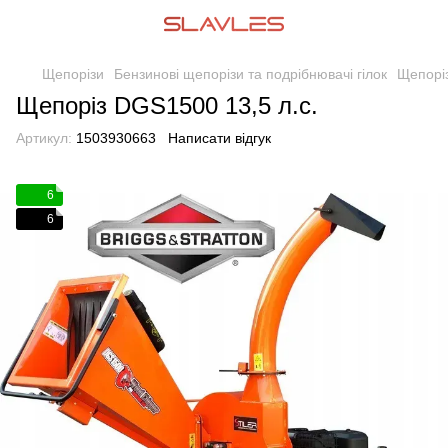
Щепорізи
Бензинові щепорізи та подрібнювачі гілок
Щепоріз
Щепоріз DGS1500 13,5 л.с.
Артикул:
1503930663
Написати відгук
6
6