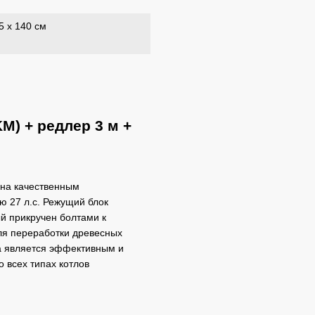
5 х 140 см
M) + редлер 3 м +
на качественным
 27 л.с. Режущий блок
ый прикручен болтами к
ля переработки древесных
а является эффективным и
 всех типах котлов