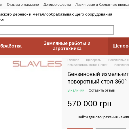
ия
Отзывы о магазине
Договор оферты
Лизинговые и Кредитные прогр
йского дерево- и металлообрабатывающего оборудования
бот
Земляные работы и
бработка
Щепор
агротехника
Главная
Щепорезы
Бензиновые щ
Измельчители веток Remet
Бензиновы
Бензиновый измельчит
поворотный стол 360°
В наличии
Оставить отзыв
570 000 грн
Войти
для отображения накопи
%