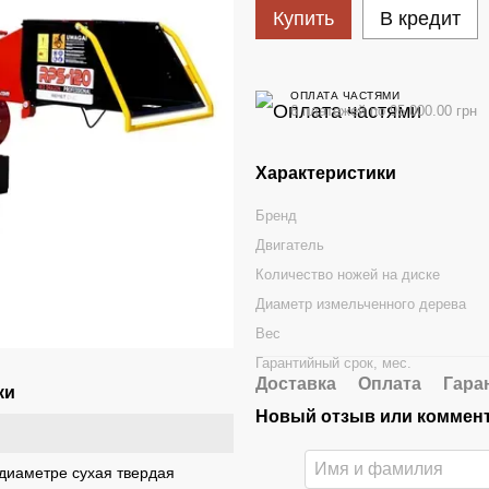
Купить
В кредит
ОПЛАТА ЧАСТЯМИ
6 платежей по 95 000.00 грн
Характеристики
Бренд
Двигатель
Количество ножей на диске
Диаметр измельченного дерева
Вес
Гарантийный срок, мес.
Доставка
Оплата
Гара
ки
Новый отзыв или коммен
 диаметре сухая твердая