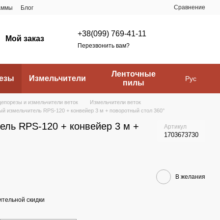
Сравнение
аммы
Блог
+38(099) 769-41-11
Мой заказ
Перезвонить вам?
Ленточные
езы
Измельчители
Рус
пилы
епорезы и измельчители веток
Измельчители веток
й измельчитель RPS-120 + конвейер 3 м + поворотный стол 360°
ель RPS-120 + конвейер 3 м +
Артикул
1703673730
В желания
тельной скидки