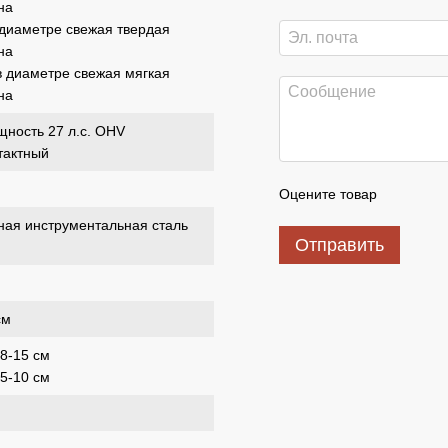
на
 диаметре свежая твердая
на
в диаметре свежая мягкая
на
щность 27 л.с. OHV
тактный
Оцените товар
ная инструментальная сталь
Отправить
см
 8-15 см
 5-10 см