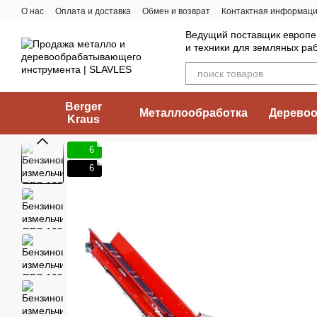
Перейти к основному контенту
О нас
Оплата и доставка
Обмен и возврат
Контактная информац
Ведущий поставщик европе
и техники для земляных ра
Berger
Металлообработка
Деревоо
Kraus
6
6