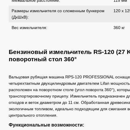
Межвальное расстояние:
115 мм
Размеры измельчителя со сложенным бункером
120 х 12
(ДхШхВ):
Вес измельчителя:
360 кг
Бензиновый измельчитель RS-120 (27 K
поворотный стол 360°
Вальцовая рубящая машина RPS-120 PROFESSIONAL оснаще
четырехтактным двухцилиндровым двигателем Lifan мощностью
расположен на поворотном столе (угол поворота 360°), котор
транспортировочному прицепу. Измельчитель предназначен д
отходов и веток диаметром до 11 см. Обработанная древесин
экологичным топливом, идеально подходящим для сжигания во
центрального отопления.
Функциональные возможности: