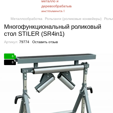
Металлообработка
Рольганги (роликовые конвейеры)
Роль
Многофункциональный роликовый
стол STILER (SR4in1)
Артикул:
79774
Оставить отзыв
6
6