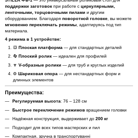
STILER 4-в-1
— это универсальный роликовый стол для
поддержки заготовок
при работе с
циркулярными,
ленточными, торцовочными пилами
и другим
оборудованием. Благодаря
поворотной головке
, вы можете
мгновенно переключать режимы
, адаптируясь под тип
материала.
4 режима в 1 устройстве:
🔳
Плоская платформа
— для стандартных деталей
🔄
Плоский ролик
— идеален для профилей
🔽
V-образные ролики
— для труб и круглых изделий
⚙️
Шариковая опора
— для нестандартных форм и
длинных элементов
Преимущества:
Регулируемая высота
: 76 – 128 см
Быстрое переключение режимов
вращением головки
Надёжная конструкция, выдерживает до
200 кг
Подходит для всех типов мастерских и пил
Компактная, зручна в транспортуванні