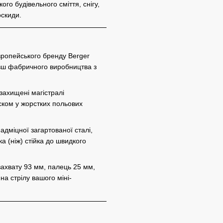
ого будівельного сміття, снігу,
оскиди.
ропейського бренду Berger
ківш фабричного виробництва з
захищені магістралі
ском у жорстких польових
адміцної загартованої сталі,
а (ніж) стійка до швидкого
ахвату 93 мм, палець 25 мм,
на стрілу вашого міні-