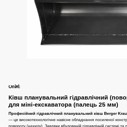
Опис
Ківш планувальний гідравлічний (пово
для міні-екскаватора (палець 25 мм)
Професійний гідравлічний планувальний ківш Berger Krau
— це високотехнологічне навісне обладнання посиленої конст
повороту (нахилу). Завдяки вбудованій гідравлічній системі та