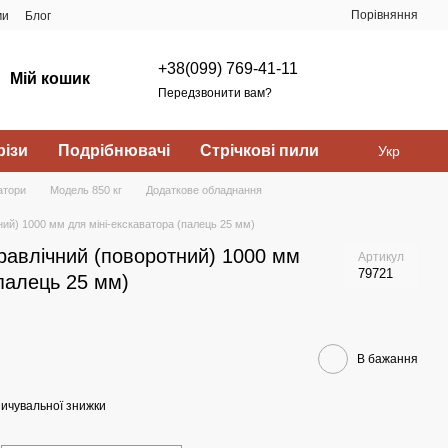
Порівняння
ми
Блог
+38(099) 769-41-11
Мій кошик
Передзвонити вам?
ізи
Подрібнювачі
Стрічкові пили
Укр
атори
Модель 850 кг
Додаткове обладнання
ний) 1000 мм для міні-екскаватора (палець 25 мм)
равлічний (поворотний) 1000 мм
Артикул
79721
(палець 25 мм)
В бажання
ичувальної знижки