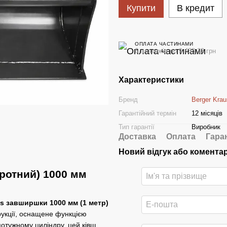
Купити
В кредит
ОПЛАТА ЧАСТИНАМИ
6 платежів по 9 433.33 грн
Характеристики
Бренд
Berger Krau
Гарантійний термін
12 місяців
Тип гарантії
Виробник
Доставка
Оплата
Гара
Новий відгук або комента
ротний) 1000 мм
s завширшки 1000 мм (1 метр)
рукції, оснащене функцією
 потужному циліндру, цей ківш