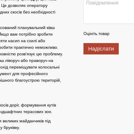
а. Це дозволяє оператору
них скосів без необхідності
сований планувальний ківш
Оцініть товар
Якщо вам потрібно зробити
няти насип на схилі або
зробити практично неможливо.
Надіслати
повністю розв'язує цю проблему.
вш ліворуч або праворуч на
рохід переміщувати колосальні
трумент для професійного
ішного благоустрою територій,
сів доріг, формування кутів
андшафтних терасових зон.
 великих майданчиків під
у бруківку.