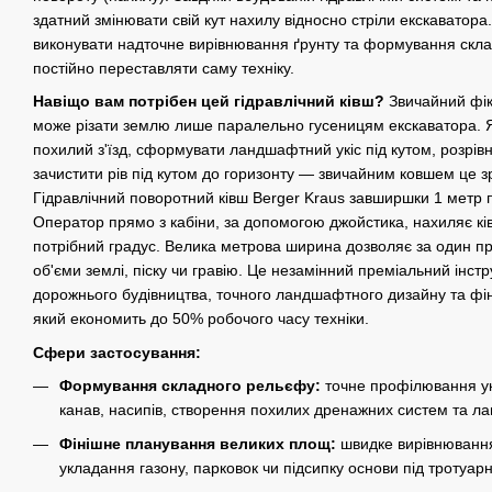
здатний змінювати свій кут нахилу відносно стріли екскаватор
виконувати надточне вирівнювання ґрунту та формування склад
постійно переставляти саму техніку.
Навіщо вам потрібен цей гідравлічний ківш?
Звичайний фік
може різати землю лише паралельно гусеницям екскаватора. 
похилий з'їзд, сформувати ландшафтний укіс під кутом, розрів
зачистити рів під кутом до горизонту — звичайним ковшем це 
Гідравлічний поворотний ківш Berger Kraus завширшки 1 метр 
Оператор прямо з кабіни, за допомогою джойстика, нахиляє кі
потрібний градус. Велика метрова ширина дозволяє за один п
об'єми землі, піску чи гравію. Це незамінний преміальний інс
дорожнього будівництва, точного ландшафтного дизайну та фін
який економить до 50% робочого часу техніки.
Сфери застосування:
Формування складного рельєфу:
точне профілювання уко
канав, насипів, створення похилих дренажних систем та л
Фінішне планування великих площ:
швидке вирівнювання
укладання газону, парковок чи підсипку основи під тротуарн