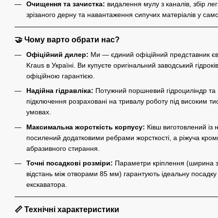
Очищення та зачистка:
видалення мулу з каналів, збір легк
зрізаного дерну та навантаження сипучих матеріалів у сам
🤝
Чому варто обрати нас?
Офіційний дилер:
Ми — єдиний офіційний представник єв
Kraus в Україні. Ви купуєте оригінальний заводський гідро
офіційною гарантією.
Надійна гідравліка:
Потужний поршневий гідроциліндр та 
підключення розраховані на тривалу роботу під високим ти
умовах.
Максимальна жорсткість корпусу:
Ківш виготовлений із н
посилений додатковими ребрами жорсткості, а ріжуча кромк
абразивного стирання.
Точні посадкові розміри:
Параметри кріплення (ширина з
відстань між отворами 85 мм) гарантують ідеальну посадку 
екскаватора.
📏
Технічні характеристики