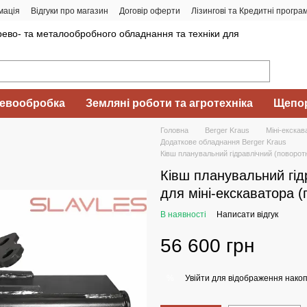
мація
Відгуки про магазин
Договір оферти
Лізингові та Кредитні програ
ево- та металообробного обладнання та техніки для
евообробка
Земляні роботи та агротехніка
Щепор
Головна
Berger Kraus
Міні-екскав
Додаткове обладнання Berger Kraus
Ківш планувальний гідравлічний (поворот
Ківш планувальний гід
для міні-екскаватора 
В наявності
Написати відгук
56 600 грн
Увійти
для відображення накоп
%