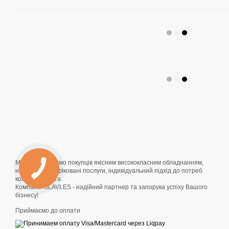
Ми забезпечуємо покупців якісним висококласним обладнанням,
надаючи кваліфіковані послуги, індивідуальний підхід до потреб
кожного клієнта.
Компанія SLAVLES - надійний партнер та запорука успіху Вашого
бізнесу!
Приймаємо до оплати